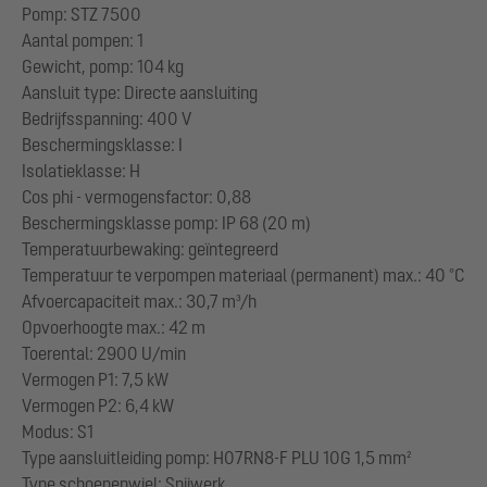
Pomp: STZ 7500
Aantal pompen: 1
Gewicht, pomp: 104 kg
Aansluit type: Directe aansluiting
Bedrijfsspanning: 400 V
Beschermingsklasse: I
Isolatieklasse: H
Cos phi - vermogensfactor: 0,88
Beschermingsklasse pomp: IP 68 (20 m)
Temperatuurbewaking: geïntegreerd
Temperatuur te verpompen materiaal (permanent) max.: 40 °C
Afvoercapaciteit max.: 30,7 m³/h
Opvoerhoogte max.: 42 m
Toerental: 2900 U/min
Vermogen P1: 7,5 kW
Vermogen P2: 6,4 kW
Modus: S1
Type aansluitleiding pomp: H07RN8-F PLU 10G 1,5 mm²
Type schoepenwiel: Snijwerk