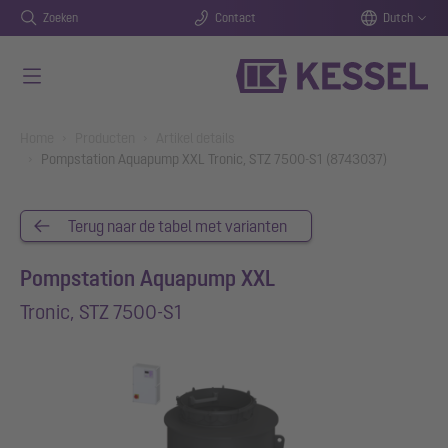
Zoeken
Contact
Dutch
Naar de hoofdinhoud gaan
You are here:
Home
Producten
Artikel details
Pompstation Aquapump XXL Tronic, STZ 7500-S1 (8743037)
Terug naar de tabel met varianten
Pompstation Aquapump XXL
Tronic, STZ 7500-S1