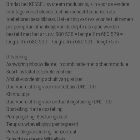
Omdat het KESSEL-systeem modulair is, zijn voor de verdere
montage verschillende techniekschachtvarianten als
toebehoren beschikbaar. Hefketting van rvs voor het uitnemen
per pomp kan afhankelijk van de diepte als optie worden
besteld met het art. nr.: 680 528 = lengte 2 m 680 529 =
lengte 3 m 680 530 = lengte 4 m 680 531 = lengte 5 m
Uitvoering
Aanwijzing inbouwdiepte: in combinatie met schachtmodule
Soort installatie: Enkele eenheid
Afsluitvoorziening: schuif van gietijzer
Doorvoerdichting voor mantelbuis (DN): 100
Klimhulp: ja
Doorvoerdichting voor ontluchtingsleiding (DN): 100
Opstelling: Natte opstelling
Pompregeling: Besturingskast
Terugstuwbeveiliging: geïntegreerd
Persleidingaansluiting: horizontaal
Schachtsysteem: Wikkelbuis