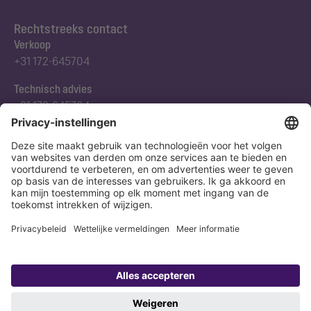
Rechtstreeks contact
Verkoop
+31 172-645704
Technisch advies
+31 172-645704
Abonneert u zich op onze nieuwsbrief
Nu aanmelden
Verklaring
Colofon
Copyright 1998-2026 KESSEL SE + Co. KG, Bahnhofstraße 31, 85101 Lenting,