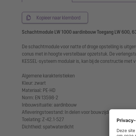
Kopieer naar klembord
Schachtmodule LW 1000 aardinbouw Toegang LW 600, 6
De schachtmodule voor natte of droge opstelling is uitge
conus met in hoogte verstelbaar opzetstuk. De verlengst
KESSEL-systeem modulair is, kan bij de constructie met 
Algemene karakteristieken
Kleur: zwart
Materiaal: PE-HD
Norm: EN 13598-2
Inbouwsituatie: aardinbouw
Afleveringstoestand: In delen voor bouwzijdige montage 
Toelating: Z-42.1-527
Dichtheid: spatwaterdicht