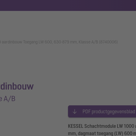
 aardinbouw Toegang LW 600, 630-879 mm, Klasse A/B (8740006)
rdinbouw
e A/B
PDF productgegevensblad
KESSEL Schachtmodule LW 1000 aa
mm, dagmaat toegang (LW) 600 m