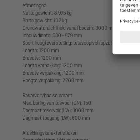
Afmetingen
Netto gewicht: 87,05 kg
Bruto gewicht: 102 kg
Grondwaterdichtheid vanaf bodem: 3000 mm
Inbouwdiepte: 630 - 879 mm
Soort hoogteverstelling: telescopisch opzetstuk
Lengte: 1200 mm
Breedte: 1200 mm
Lengte verpakking: 1200 mm
Breedte verpakking: 1200 mm
Hoogte verpakking: 2200 mm
Reservoir/basiselement
Max. boring van toevoer (DN): 150
Dagmaat reservoir (LW): 1000 mm
Dagmaat toegang (LW): 600 mm
Afdekkingskarakteristieken