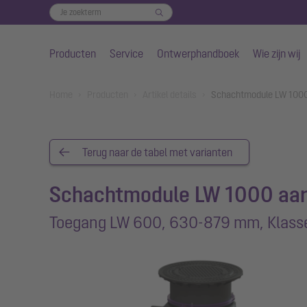
Producten
Service
Ontwerphandboek
Wie zijn wij
Naar de hoofdinhoud gaan
You are here:
Home
Producten
Artikel details
Schachtmodule LW 1000
Terug naar de tabel met varianten
Schachtmodule LW 1000 aa
Toegang LW 600, 630-879 mm, Klass