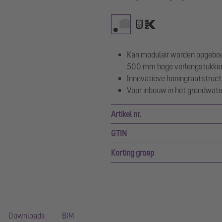
Kan modulair worden opgebo
500 mm hoge verlengstukke
Innovatieve honingraatstruct
Voor inbouw in het grondwa
Artikel nr.
GTIN
Korting groep
Downloads
BIM