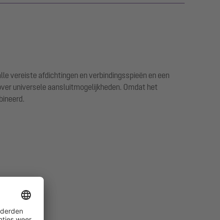
le vereiste afdichtingen en verbindingsspieën en een
over universele aansluitmogelijkheden. Omdat het
bineerd.