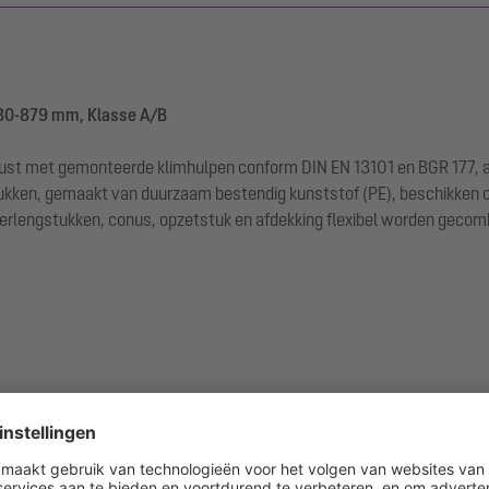
30-879 mm, Klasse A/B
rust met gemonteerde klimhulpen conform DIN EN 13101 en BGR 177, al
ukken, gemaakt van duurzaam bestendig kunststof (PE), beschikken 
verlengstukken, conus, opzetstuk en afdekking flexibel worden gecom
(klimhulpen zijn voorgemonteerd)