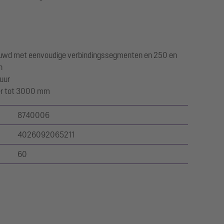
uwd met eenvoudige verbindingssegmenten en 250 en
n
uur
ter tot 3000 mm
8740006
4026092065211
60