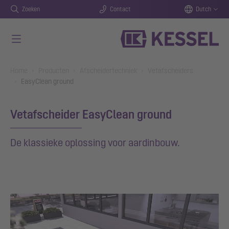
Zoeken
Contact
Dutch
Naar de hoofdinhoud gaan
You are here:
Home
Producten
Afscheidertechniek
Vetafscheiders
EasyClean ground
Vetafscheider EasyClean ground
De klassieke oplossing voor aardinbouw.
Show larger version for: