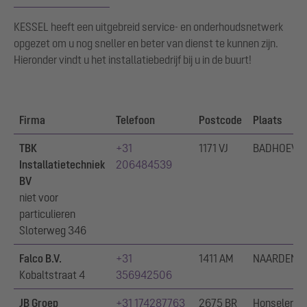
KESSEL heeft een uitgebreid service- en onderhoudsnetwerk
opgezet om u nog sneller en beter van dienst te kunnen zijn.
Hieronder vindt u het installatiebedrijf bij u in de buurt!
Firma
Telefoon
Postcode
Plaats
TBK
+31
1171 VJ
BADHOEVE
Installatietechniek
206484539
BV
niet voor
particulieren
Sloterweg 346
Falco B.V.
+31
1411 AM
NAARDEN
Kobaltstraat 4
356942506
JB Groep
+31 174287763
2675 BR
Honselersdi