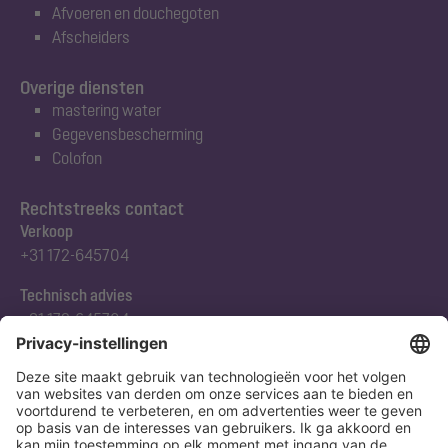
Afvoeren en douchegoten
Afscheiders
Overige diensten
mastering water
Gegevensbescherming
Colofon
Rechtstreeks contact
Verkoop
+31 172-645704
Technisch advies
+31 172-645704
Abonneert u zich op onze nieuwsbrief
Nu aanmelden