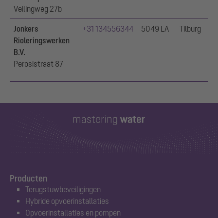
Veilingweg 27b
Jonkers
+31 134556344
5049 LA
Tilburg
Rioleringswerken
B.V.
Perosistraat 87
Producten
Terugstuwbeveiligingen
Hybride opvoerinstallaties
Opvoerinstallaties en pompen