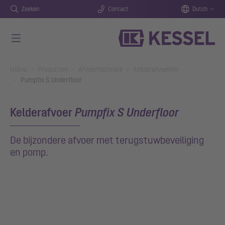
Zoeken
Contact
Dutch
Naar de hoofdinhoud gaan
You are here:
Home
Producten
Afvoertechniek
Kelderafvoeren
Pumpfix S Underfloor
Kelderafvoer
Pumpfix S Underfloor
De bijzondere afvoer met terugstuwbeveiliging
en pomp.
Show larger version for: