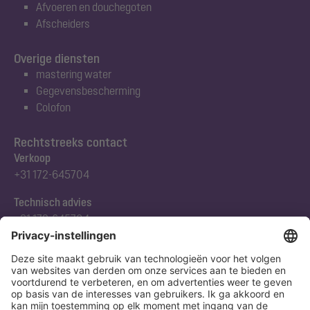
Afvoeren en douchegoten
Afscheiders
Overige diensten
mastering water
Gegevensbescherming
Colofon
Rechtstreeks contact
Verkoop
+31 172-645704
Technisch advies
+31 172-645704
Abonneert u zich op onze nieuwsbrief
Nu aanmelden