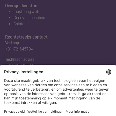
Overige diensten
mastering water
Gegevensbescherming
Colofon
Rechtstreeks contact
Verkoop
+31 172-645704
Technisch advies
+31 172-645704
Abonneert u zich op onze nieuwsbrief
Nu aanmelden