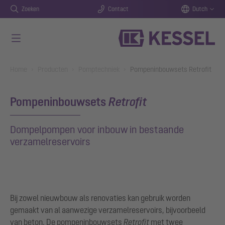
Zoeken
Contact
Dutch
Naar de hoofdinhoud gaan
You are here:
Home
Producten
Pomptechniek
Pompeninbouwsets Retrofit
Pompeninbouwsets
Retrofit
Dompelpompen voor inbouw in bestaande
verzamelreservoirs
Bij zowel nieuwbouw als renovaties kan gebruik worden
gemaakt van al aanwezige verzamelreservoirs, bijvoorbeeld
van beton. De pompeninbouwsets
Retrofit
met twee