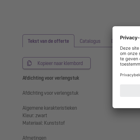
Tekst van de offerte
Catalogus
Downloads
Kopieer naar klembord
Afdichting voor verlengstuk
Afdichting voor verlengstuk
Algemene karakteristieken
Kleur: zwart
Materiaal: Kunststof
Afmetingen