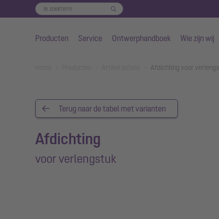
Producten
Service
Ontwerphandboek
Wie zijn wij
Naar de hoofdinhoud gaan
You are here:
Home
Producten
Artikel details
Afdichting voor verleng
Terug naar de tabel met varianten
Afdichting
voor verlengstuk