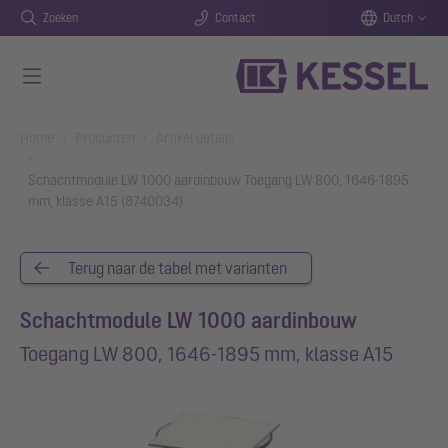
Zoeken
Contact
Dutch
Naar de hoofdinhoud gaan
You are here:
Home
Producten
Artikel details
Schachtmodule LW 1000 aardinbouw Toegang LW 800, 1646-1895
mm, klasse A15 (8740034)
Terug naar de tabel met varianten
Schachtmodule LW 1000 aardinbouw
Toegang LW 800, 1646-1895 mm, klasse A15