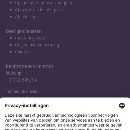
Opvoerinstallaties en pompen
Afvoeren en douchegoten
Afscheiders
Overige diensten
mastering water
Gegevensbescherming
Colofon
Rechtstreeks contact
Verkoop
+31 172-645704
Technisch advies
+31 172-645704
Abonneert u zich op onze nieuwsbrief
Nu aanmelden