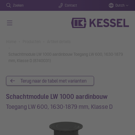
Zoeken
Contact
Dutch
Naar de hoofdinhoud gaan
You are here:
Home
Producten
Artikel details
Schachtmodule LW 1000 aardinbouw Toegang LW 600, 1630-1879
mm, Klasse D (8740031)
Terug naar de tabel met varianten
Schachtmodule LW 1000 aardinbouw
Toegang LW 600, 1630-1879 mm, Klasse D