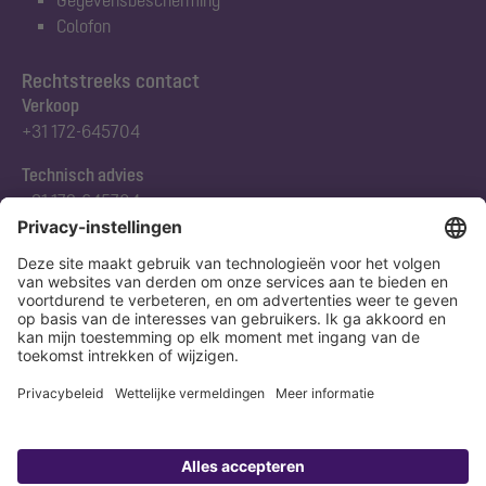
Colofon
Rechtstreeks contact
Verkoop
+31 172-645704
Technisch advies
+31 172-645704
Abonneert u zich op onze nieuwsbrief
Nu aanmelden
Verklaring
Colofon