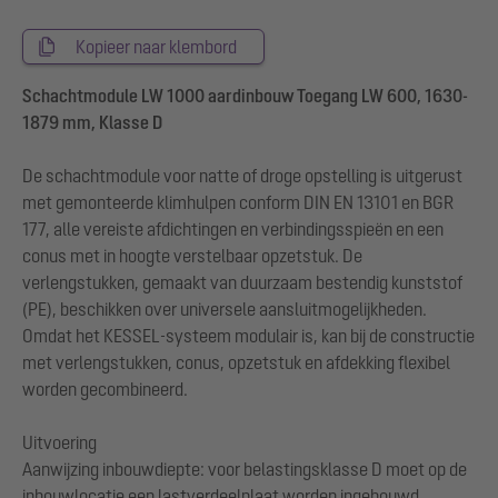
Kopieer naar klembord
Schachtmodule LW 1000 aardinbouw Toegang LW 600, 1630-
1879 mm, Klasse D
De schachtmodule voor natte of droge opstelling is uitgerust
met gemonteerde klimhulpen conform DIN EN 13101 en BGR
177, alle vereiste afdichtingen en verbindingsspieën en een
conus met in hoogte verstelbaar opzetstuk. De
verlengstukken, gemaakt van duurzaam bestendig kunststof
(PE), beschikken over universele aansluitmogelijkheden.
Omdat het KESSEL-systeem modulair is, kan bij de constructie
met verlengstukken, conus, opzetstuk en afdekking flexibel
worden gecombineerd.
Uitvoering
Aanwijzing inbouwdiepte: voor belastingsklasse D moet op de
inbouwlocatie een lastverdeelplaat worden ingebouwd