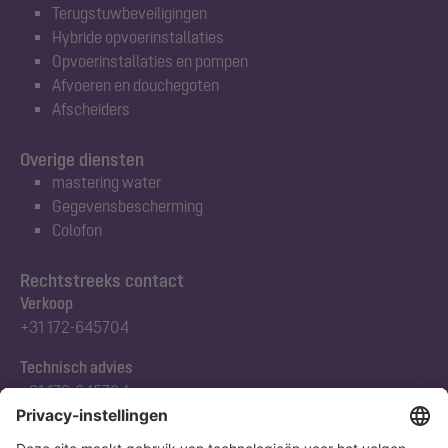
Terugstuwbeveiligingen
Hybride opvoerinstallaties
Opvoerinstallaties en pompen
Afvoeren en douchegoten
Afscheiders
Overige diensten
mastering water
Gegevensbescherming
Colofon
Rechtstreeks contact
Verkoop
+31 172-645704
Technisch advies
+31 172-645704