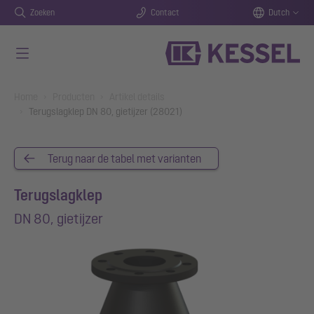
Zoeken
Contact
Dutch
Naar de hoofdinhoud gaan
You are here:
Home
Producten
Artikel details
Terugslagklep DN 80, gietijzer (28021)
Terug naar de tabel met varianten
Terugslagklep
DN 80, gietijzer