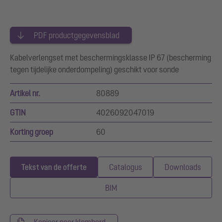
PDF productgegevensblad
Kabelverlengset met beschermingsklasse IP 67 (bescherming
tegen tijdelijke onderdompeling) geschikt voor sonde
Artikel nr.
80889
GTIN
4026092047019
Korting groep
60
Tekst van de offerte
Catalogus
Downloads
BIM
Kopieer naar klembord