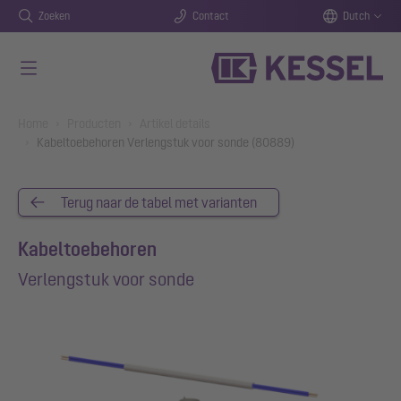
Zoeken
Contact
Dutch
Naar de hoofdinhoud gaan
You are here:
Home
Producten
Artikel details
Kabeltoebehoren Verlengstuk voor sonde (80889)
Terug naar de tabel met varianten
Kabeltoebehoren
Verlengstuk voor sonde