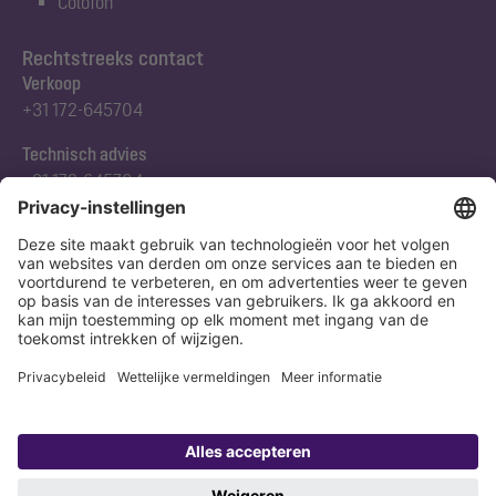
Colofon
Rechtstreeks contact
Verkoop
+31 172-645704
Technisch advies
+31 172-645704
Abonneert u zich op onze nieuwsbrief
Nu aanmelden
Verklaring
Colofon