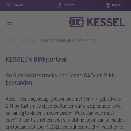
Zoeken
Contact
Dutch
Naar de hoofdinhoud gaan
You are here:
Home
Service
BIM-bestanden en CAD-tekeningen
KESSEL’s BIM-portaal
Snel en rechtstreeks naar onze CAD- en BIM-
bestanden
Alles in één oogopslag, gedownload met één klik: gebruik ons
BIM-portaal om de objectbestanden van onze producten snel
en handig te vinden en downloaden. Wat u daarvoor moet
doen? U hoeft zich alleen gratis bij 3Dfindit.com aan te melden
om toegang tot door KESSEL gecertificeerde BIM-modellen te