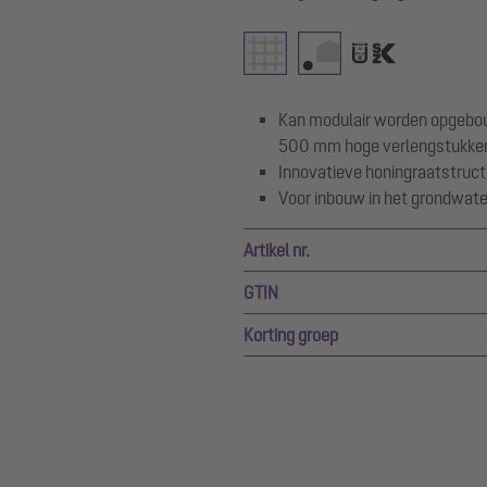
Kan modulair worden opgebo
500 mm hoge verlengstukke
Innovatieve honingraatstruct
Voor inbouw in het grondwa
Artikel nr.
GTIN
Korting groep