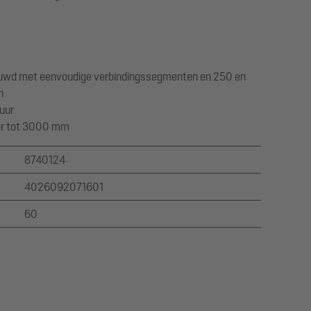
uwd met eenvoudige verbindingssegmenten en 250 en
n
uur
ter tot 3000 mm
8740124
4026092071601
60