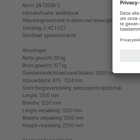
Norm: EN 13598-2
Inbouwsituatie: aardinbouw
Afleveringstoestand: In delen voor bouwzijdige montage 
Toelating: Z-42.1-527
Dichtheid: spatwaterdicht
Afmetingen
Netto gewicht: 85 kg
Bruto gewicht: 107 kg
Grondwaterdichtheid vanaf bodem: 3000 mm
Inbouwdiepte: 875 - 1124 mm
Soort hoogteverstelling: telescopisch opzetstuk
Lengte: 1200 mm
Breedte: 1200 mm
Lengte verpakking: 1200 mm
Breedte verpakking: 1200 mm
Hoogte verpakking: 2200 mm