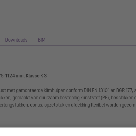
Downloads
BIM
5-1124 mm, Klasse K 3
rust met gemonteerde klimhulpen conform DIN EN 13101 en BGR 177, al
ukken, gemaakt van duurzaam bestendig kunststof (PE), beschikken 
verlengstukken, conus, opzetstuk en afdekking flexibel worden gecom