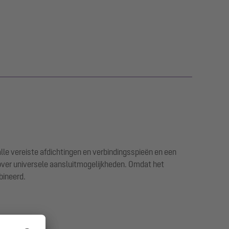
le vereiste afdichtingen en verbindingsspieën en een
over universele aansluitmogelijkheden. Omdat het
bineerd.