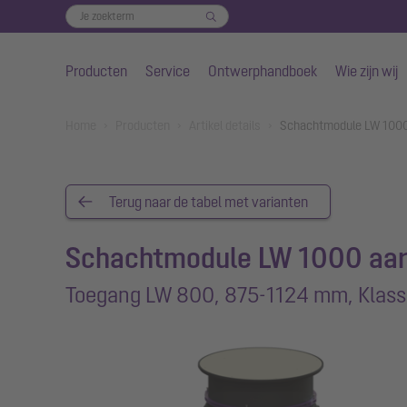
Producten
Service
Ontwerphandboek
Wie zijn wij
Naar de hoofdinhoud gaan
You are here:
Home
Producten
Artikel details
Schachtmodule LW 1000
Terug naar de tabel met varianten
Schachtmodule LW 1000 aa
Toegang LW 800, 875-1124 mm, Klass