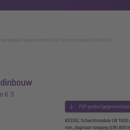
 aardinbouw Toegang LW 800, 875-1124 mm, Klasse K 3 (8740124)
rdinbouw
e K 3
PDF productgegevensblad
KESSEL Schachtmodule LW 1000 aa
mm, dagmaat toegang (LW) 800 m