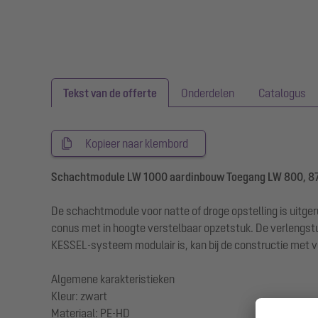
Tekst van de offerte
Onderdelen
Catalogus
Kopieer naar klembord
Schachtmodule LW 1000 aardinbouw Toegang LW 800, 87
De schachtmodule voor natte of droge opstelling is uitge
conus met in hoogte verstelbaar opzetstuk. De verlengst
KESSEL-systeem modulair is, kan bij de constructie met 
Algemene karakteristieken
Kleur: zwart
Materiaal: PE-HD