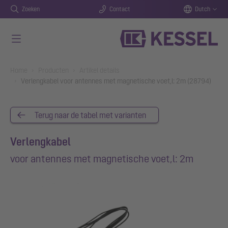
Zoeken
Contact
Dutch
Naar de hoofdinhoud gaan
You are here:
Home
Producten
Artikel details
Verlengkabel voor antennes met magnetische voet,l: 2m (28794)
Terug naar de tabel met varianten
Verlengkabel
voor antennes met magnetische voet,l: 2m