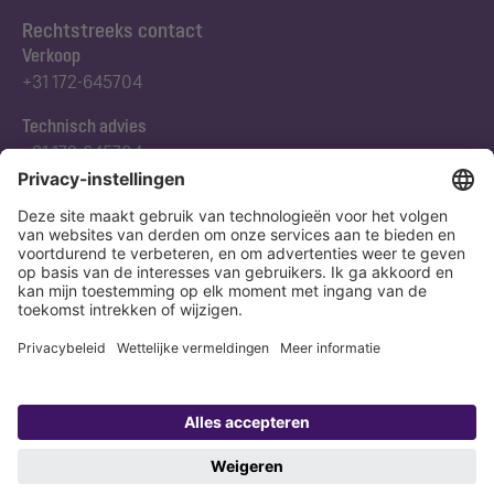
Rechtstreeks contact
Verkoop
+31 172-645704
Technisch advies
+31 172-645704
Abonneert u zich op onze nieuwsbrief
Nu aanmelden
Verklaring
Colofon
Copyright 1998-2026 KESSEL SE + Co. KG, Bahnhofstraße 31, 85101 Lenting,
Deutschland