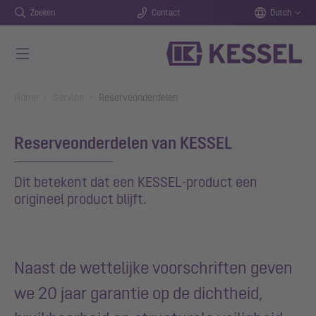
Zoeken
Contact
Dutch
Naar de hoofdinhoud gaan
You are here:
Home
Service
Reserveonderdelen
Reserveonderdelen van KESSEL
Dit betekent dat een KESSEL-product een
origineel product blijft.
Naast de wettelijke voorschriften geven
we 20 jaar garantie op de dichtheid,