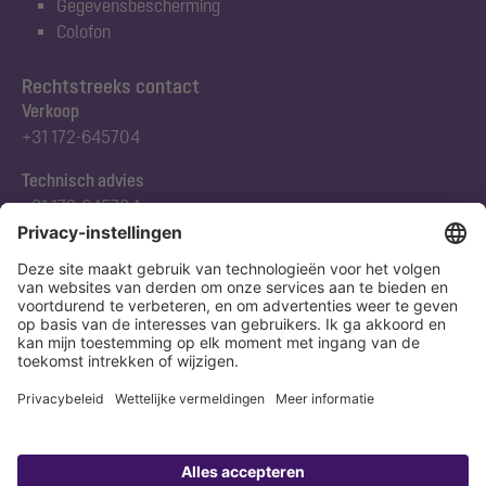
Gegevensbescherming
Colofon
Rechtstreeks contact
Verkoop
+31 172-645704
Technisch advies
+31 172-645704
Abonneert u zich op onze nieuwsbrief
Nu aanmelden
Verklaring
Colofon