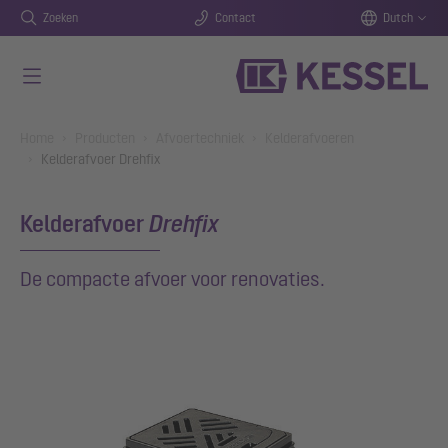
Zoeken
Contact
Dutch
Naar de hoofdinhoud gaan
You are here:
Home
Producten
Afvoertechniek
Kelderafvoeren
Kelderafvoer Drehfix
Kelderafvoer
Drehfix
De compacte afvoer voor renovaties.
Show larger version for: