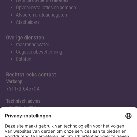
Hybride opvoerinstallaties
Opvoerinstallaties en pompen
Afvoeren en douchegoten
Afscheiders
Overige diensten
mastering water
Gegevensbescherming
Colofon
Rechtstreeks contact
Verkoop
+31 172-645704
Technisch advies
+31 172-645704
Abonneert u zich op onze nieuwsbrief