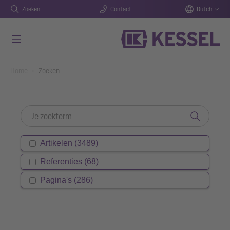
Zoeken
Contact
Dutch
Naar de hoofdinhoud gaan
You are here:
Home
Zoeken
Artikelen (3489)
Referenties (68)
Pagina's (286)