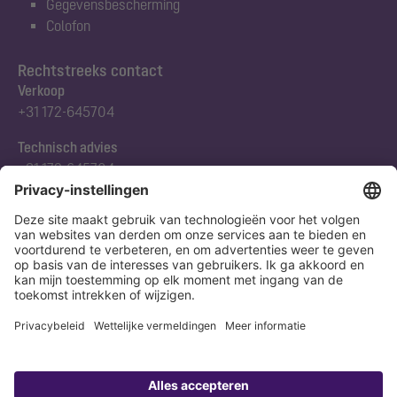
Gegevensbescherming
Colofon
Rechtstreeks contact
Verkoop
+31 172-645704
Technisch advies
+31 172-645704
Abonneert u zich op onze nieuwsbrief
Nu aanmelden
Verklaring
Colofon