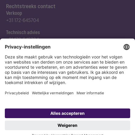
Rechtstreeks contact
Verkoop
+31 172-645704
Technisch advies
+31 172-645704
Abonneert u zich op onze nieuwsbrief
Nu aanmelden
Verklaring
Colofon
Copyright 1998-2026 KESSEL SE + Co. KG, Bahnhofstraße 31, 85101 Lenting,
Deutschland