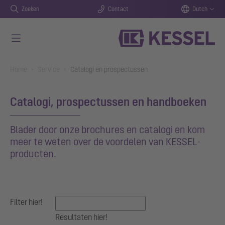
Zoeken
Contact
Dutch
Naar de hoofdinhoud gaan
You are here:
Home
Service
Catalogi en prospectussen
Catalogi, prospectussen en handboeken
Blader door onze brochures en catalogi en kom
meer te weten over de voordelen van KESSEL-
producten.
Filter hier!
Resultaten hier!