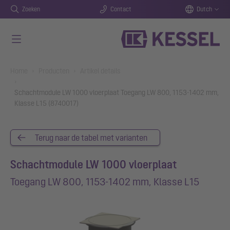
Zoeken
Contact
Dutch
Naar de hoofdinhoud gaan
You are here:
Home
Producten
Artikel details
Schachtmodule LW 1000 vloerplaat Toegang LW 800, 1153-1402 mm,
Klasse L15 (8740017)
Terug naar de tabel met varianten
Schachtmodule LW 1000 vloerplaat
Toegang LW 800, 1153-1402 mm, Klasse L15