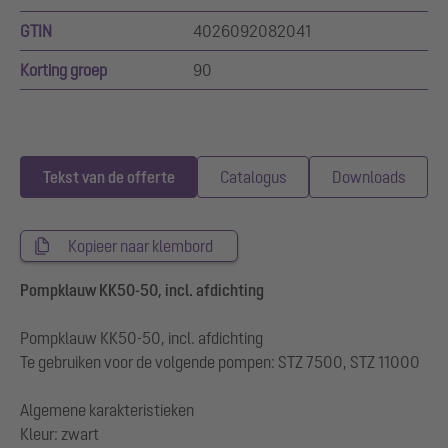
GTIN
4026092082041
Korting groep
90
Tekst van de offerte
Catalogus
Downloads
Kopieer naar klembord
Pompklauw KK50-50, incl. afdichting
Pompklauw KK50-50, incl. afdichting
Te gebruiken voor de volgende pompen: STZ 7500, STZ 11000
Algemene karakteristieken
Kleur: zwart