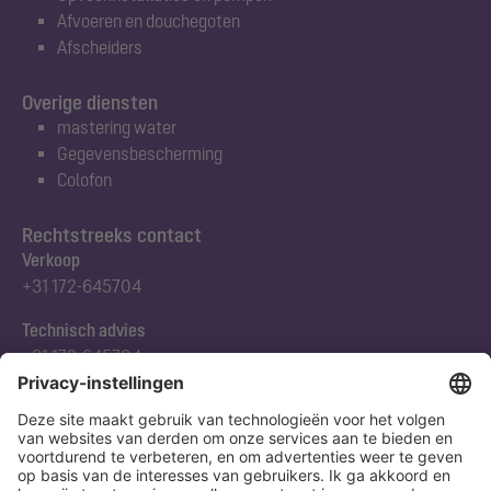
Afvoeren en douchegoten
Afscheiders
Overige diensten
mastering water
Gegevensbescherming
Colofon
Rechtstreeks contact
Verkoop
+31 172-645704
Technisch advies
+31 172-645704
Abonneert u zich op onze nieuwsbrief
Nu aanmelden