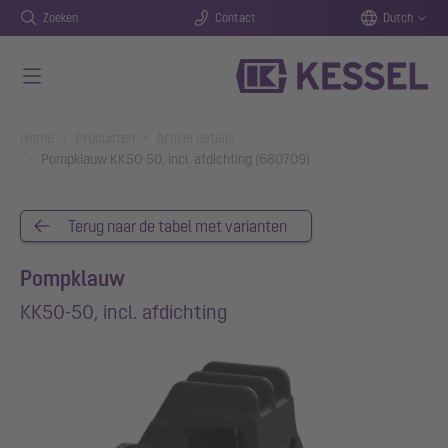
Zoeken
Contact
Dutch
Naar de hoofdinhoud gaan
You are here:
Home
Producten
Artikel details
Pompklauw KK50-50, incl. afdichting (680709)
Terug naar de tabel met varianten
Pompklauw
KK50-50, incl. afdichting