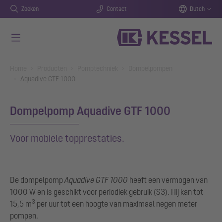
Zoeken
Contact
Dutch
Naar de hoofdinhoud gaan
You are here:
Home
Producten
Pomptechniek
Dompelpompen
Aquadive GTF 1000
Dompelpomp Aquadive GTF 1000
Voor mobiele topprestaties.
De dompelpomp
Aquadive GTF 1000
heeft een vermogen van
1000 W en is geschikt voor periodiek gebruik (S3). Hij kan tot
3
15,5 m
per uur tot een hoogte van maximaal negen meter
pompen.