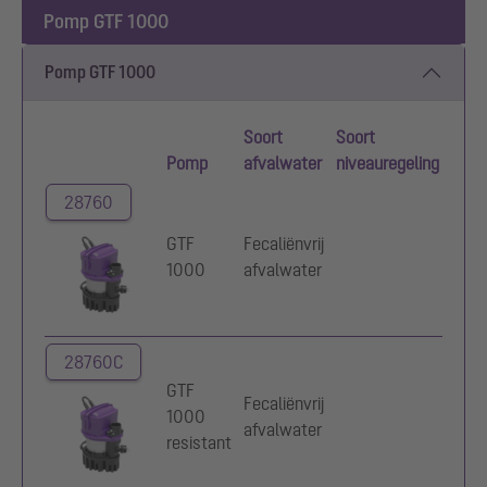
Pomp GTF 1000
Pomp GTF 1000
Soort
Soort
Pomp
afvalwater
niveauregeling
Bedr
28760
GTF
Fecaliënvrij
230
1000
afvalwater
28760C
GTF
Fecaliënvrij
1000
230
afvalwater
resistant