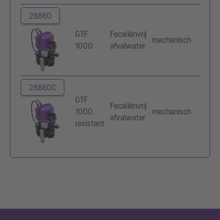
28860
GTF
Fecaliënvrij
mechanisch
230
1000
afvalwater
28860C
GTF
Fecaliënvrij
1000
mechanisch
230
afvalwater
resistant