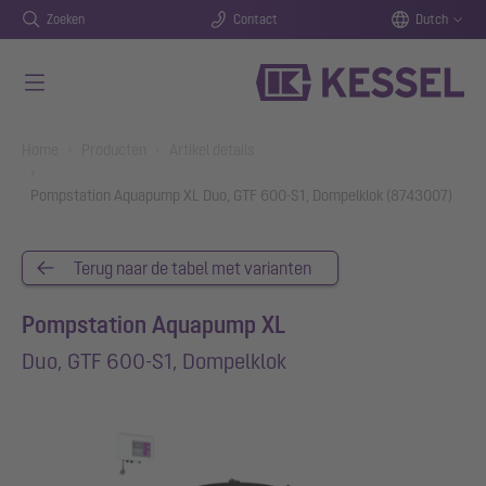
Zoeken
Contact
Dutch
Naar de hoofdinhoud gaan
You are here:
Home
Producten
Artikel details
Pompstation Aquapump XL Duo, GTF 600-S1, Dompelklok (8743007)
Terug naar de tabel met varianten
Pompstation Aquapump XL
Duo, GTF 600-S1, Dompelklok