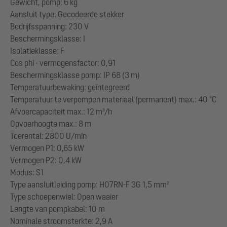
Gewicht, pomp: 6 kg
Aansluit type: Gecodeerde stekker
Bedrijfsspanning: 230 V
Beschermingsklasse: I
Isolatieklasse: F
Cos phi - vermogensfactor: 0,91
Beschermingsklasse pomp: IP 68 (3 m)
Temperatuurbewaking: geïntegreerd
Temperatuur te verpompen materiaal (permanent) max.: 40 °C
Afvoercapaciteit max.: 12 m³/h
Opvoerhoogte max.: 8 m
Toerental: 2800 U/min
Vermogen P1: 0,65 kW
Vermogen P2: 0,4 kW
Modus: S1
Type aansluitleiding pomp: H07RN-F 3G 1,5 mm²
Type schoepenwiel: Open waaier
Lengte van pompkabel: 10 m
Nominale stroomsterkte: 2,9 A