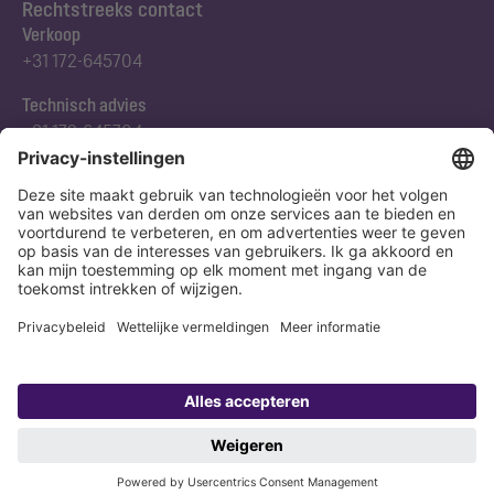
Rechtstreeks contact
Verkoop
+31 172-645704
Technisch advies
+31 172-645704
Abonneert u zich op onze nieuwsbrief
Nu aanmelden
Verklaring
Colofon
Copyright 1998-2026 KESSEL SE + Co. KG, Bahnhofstraße 31, 85101 Lenting,
Deutschland