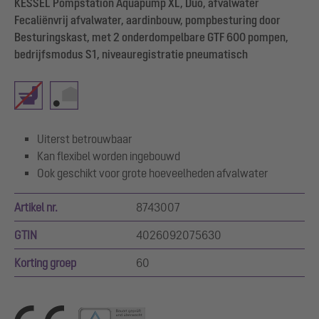
KESSEL Pompstation Aquapump XL, Duo, afvalwater
Fecaliënvrij afvalwater, aardinbouw, pompbesturing door
Besturingskast, met 2 onderdompelbare GTF 600 pompen,
bedrijfsmodus S1, niveauregistratie pneumatisch
Uiterst betrouwbaar
Kan flexibel worden ingebouwd
Ook geschikt voor grote hoeveelheden afvalwater
Artikel nr.
8743007
GTIN
4026092075630
Korting groep
60