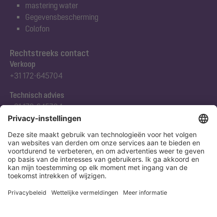
mastering water
Gegevensbescherming
Colofon
Rechtstreeks contact
Verkoop
+31 172-645704
Technisch advies
+31 172-645704
Abonneert u zich op onze nieuwsbrief
Nu aanmelden