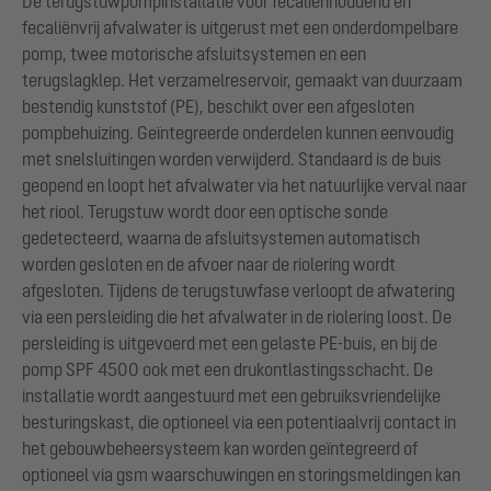
De terugstuwpompinstallatie voor fecaliënhoudend en
fecaliënvrij afvalwater is uitgerust met een onderdompelbare
pomp, twee motorische afsluitsystemen en een
terugslagklep. Het verzamelreservoir, gemaakt van duurzaam
bestendig kunststof (PE), beschikt over een afgesloten
pompbehuizing. Geïntegreerde onderdelen kunnen eenvoudig
met snelsluitingen worden verwijderd. Standaard is de buis
geopend en loopt het afvalwater via het natuurlijke verval naar
het riool. Terugstuw wordt door een optische sonde
gedetecteerd, waarna de afsluitsystemen automatisch
worden gesloten en de afvoer naar de riolering wordt
afgesloten. Tijdens de terugstuwfase verloopt de afwatering
via een persleiding die het afvalwater in de riolering loost. De
persleiding is uitgevoerd met een gelaste PE-buis, en bij de
pomp SPF 4500 ook met een drukontlastingsschacht. De
installatie wordt aangestuurd met een gebruiksvriendelijke
besturingskast, die optioneel via een potentiaalvrij contact in
het gebouwbeheersysteem kan worden geïntegreerd of
optioneel via gsm waarschuwingen en storingsmeldingen kan