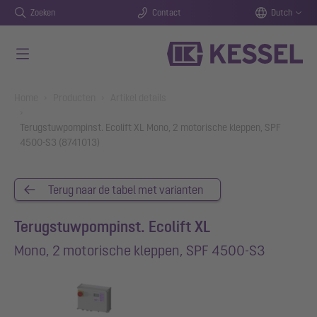
Zoeken
Contact
Dutch
Naar de hoofdinhoud gaan
You are here:
Home
Producten
Artikel details
Terugstuwpompinst. Ecolift XL Mono, 2 motorische kleppen, SPF
4500-S3 (8741013)
Terug naar de tabel met varianten
Terugstuwpompinst. Ecolift XL
Mono, 2 motorische kleppen, SPF 4500-S3