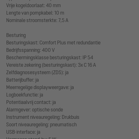
Vrije kogeldoorlaat: 40 mm
Lengte van pompkabel: 10 m
Nominale stroomsterkte: 7,5 A
Besturing
Besturingskast: Comfort Plus met redundantie
Bedrijfsspanning: 400 V
Beschermingsklasse besturingskast: IP 54
Vereiste zekering (besturingskast): 3x C 16 A
Zelfdiagnosesysteem (ZDS): ja
Batterijbuffer: ja
Meerregelige displayweergave: ja
Logboekfunctie: ja
Potentiaalvrij contact: ja
Alarmgever: optische sonde
Instrument niveauregeling: Drukbuis
Soort niveauregeling: pneumatisch
USB-interface: ja