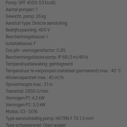
Pomp: SPF 4500-S3 EcoXL
Aantal pompen: 1
Gewicht, pomp: 26 kg
Aansluit type: Directe aansluiting
Bedrijfsspanning: 400 V
Beschermingsklasse: I
Isolatieklasse: F
Cos phi - vermogensfactor: 0,85
Beschermingsklasse pomp: IP 68 (3 m/48 h)
Temperatuurbewaking: geïntegreerd
Temperatuur te verpompen materiaal (permanent) max.: 40 °C
Afvoercapaciteit max.: 45 m³/h
Opvoerhoogte max.: 21 m
Toerental: 2850 U/min
Vermogen P1: 4,2 kW
Vermogen P2: 3,5 kW
Modus: S3 - 50%
Type aansluitleiding pomp: H07RN-F 7G 1,5 mm²
Type schoepenwiel: Open waaier