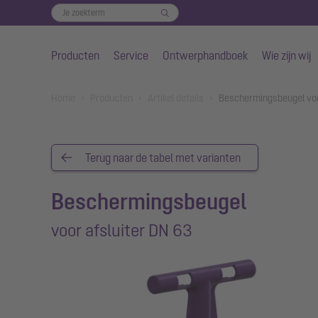
Producten
Service
Ontwerphandboek
Wie zijn wij
Naar de hoofdinhoud gaan
You are here:
Home
Producten
Artikel details
Beschermingsbeugel voo
Terug naar de tabel met varianten
Beschermingsbeugel
voor afsluiter DN 63