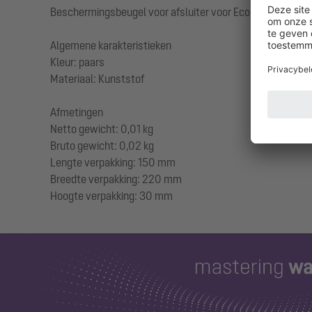
Beschermingsbeugel voor afsluiter voor Ecolift XL
Algemene karakteristieken
Kleur: paars
Materiaal: Kunststof
Afmetingen
Netto gewicht: 0,01 kg
Bruto gewicht: 0,02 kg
Lengte verpakking: 150 mm
Breedte verpakking: 220 mm