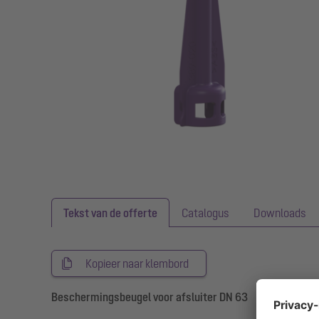
Tekst van de offerte
Catalogus
Downloads
Kopieer naar klembord
Beschermingsbeugel voor afsluiter DN 63