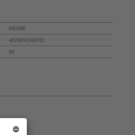
680386
4026092069783
90