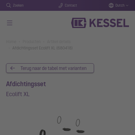
Zoeken
Contact
Dutch
Naar de hoofdinhoud gaan
You are here:
Home
Producten
Artikel details
Afdichtingsset Ecolift XL (680418)
Terug naar de tabel met varianten
Afdichtingsset
Ecolift XL