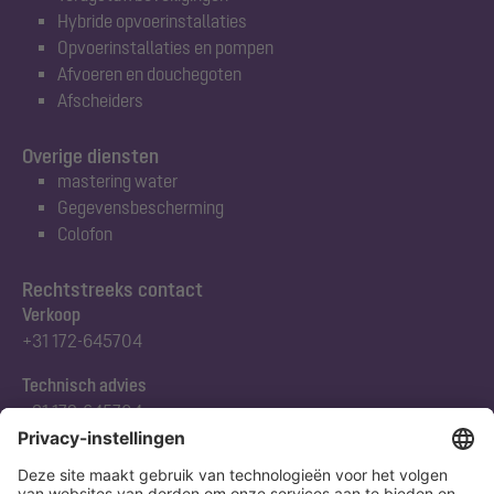
Hybride opvoerinstallaties
Opvoerinstallaties en pompen
Afvoeren en douchegoten
Afscheiders
Overige diensten
mastering water
Gegevensbescherming
Colofon
Rechtstreeks contact
Verkoop
+31 172-645704
Technisch advies
+31 172-645704
Abonneert u zich op onze nieuwsbrief