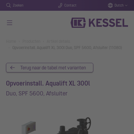
Zoeken
Contact
Dutch
Naar de hoofdinhoud gaan
You are here:
Home
Producten
Artikel details
Opvoerinstall. Aqualift XL 300l Duo, SPF 5600, Afsluiter (11080)
Terug naar de tabel met varianten
Opvoerinstall. Aqualift XL 300l
Duo, SPF 5600, Afsluiter