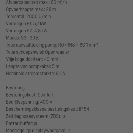
Afvoercapaciteit max.: 60 m³/h
Opvoerhoogte max.: 28 m
Toerental: 2800 U/min
Vermogen P1: 5,7 kW
Vermogen P2: 4,8 kW
Modus: S3 - 30%
Type aansluitleiding pomp: H07RN8-F 6G 1 mm²
Type schoepenwiel: Open waaier
Vrije kogeldoorlaat: 40 mm
Lengte van pompkabel: 5 m
Nominale stroomsterkte: 9,1 A
Besturing
Besturingskast: Comfort
Bedrijfsspanning: 400 V
Beschermingsklasse besturingskast: IP 54
Zelfdiagnosesysteem (ZDS): ja
Batterijbuffer: ja
Meerregelige displayweergave: ja