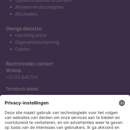
Afvoeren en douchegoten
Afscheiders
Overige diensten
mastering water
Gegevensbescherming
Colofon
Rechtstreeks contact
Verkoop
+31 172-645704
Technisch advies
+31 172-645704
Abonneert u zich op onze nieuwsbrief
Nu aanmelden