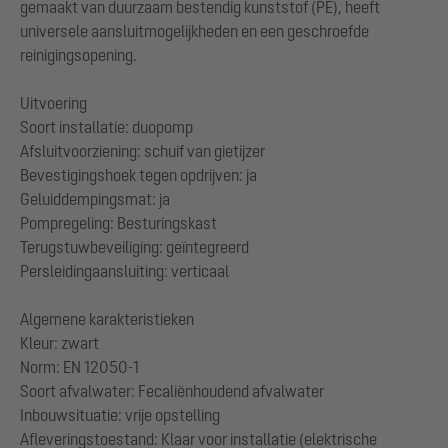
gemaakt van duurzaam bestendig kunststof (PE), heeft
universele aansluitmogelijkheden en een geschroefde
reinigingsopening.
Uitvoering
Soort installatie: duopomp
Afsluitvoorziening: schuif van gietijzer
Bevestigingshoek tegen opdrijven: ja
Geluiddempingsmat: ja
Pompregeling: Besturingskast
Terugstuwbeveiliging: geïntegreerd
Persleidingaansluiting: verticaal
Algemene karakteristieken
Kleur: zwart
Norm: EN 12050-1
Soort afvalwater: Fecaliënhoudend afvalwater
Inbouwsituatie: vrije opstelling
Afleveringstoestand: Klaar voor installatie (elektrische