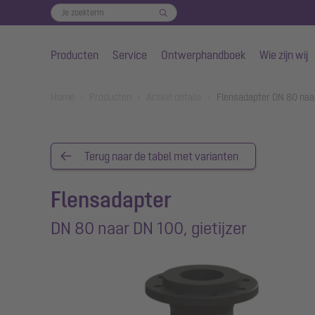
Producten
Service
Ontwerphandboek
Wie zijn wij
Naar de hoofdinhoud gaan
You are here:
Home
Producten
Artikel details
Flensadapter DN 80 naar
Terug naar de tabel met varianten
Flensadapter
DN 80 naar DN 100, gietijzer