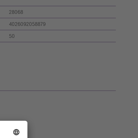
28068
4026092058879
50