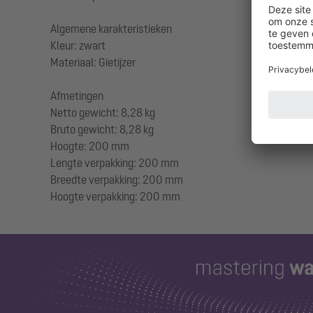
Algemene karakteristieken
Kleur: zwart
Materiaal: Gietijzer
Afmetingen
Netto gewicht: 8,28 kg
Bruto gewicht: 8,28 kg
Hoogte: 200 mm
Lengte verpakking: 200 mm
Breedte verpakking: 200 mm