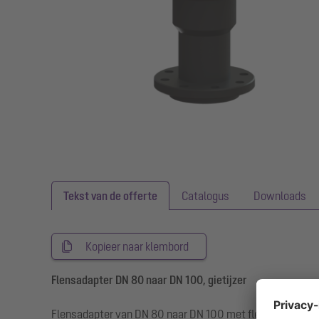
Tekst van de offerte
Catalogus
Downloads
Kopieer naar klembord
Flensadapter DN 80 naar DN 100, gietijzer
Flensadapter van DN 80 naar DN 100 met flens conform DIN