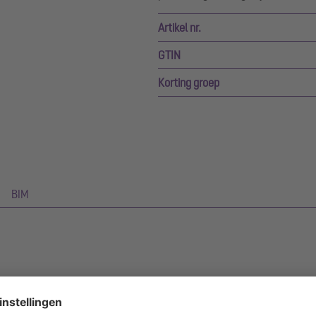
Artikel nr.
GTIN
Korting groep
BIM
 2501, geschikt voor persleidingen van gietijzer