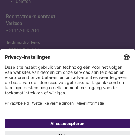
Colofon
Rechtstreeks contact
Verkoop
+31 172-645704
Technisch advies
+31 172-645704
Abonneert u zich op onze nieuwsbrief
Nu aanmelden
Verklaring
Colofon