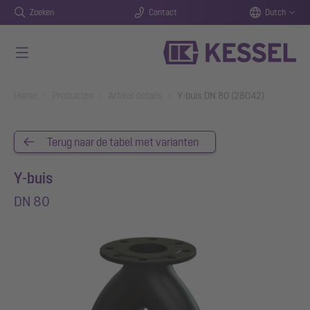
Zoeken
Contact
Dutch
Naar de hoofdinhoud gaan
You are here:
Home
Producten
Artikel details
Y-buis DN 80 (28042)
Terug naar de tabel met varianten
Y-buis
DN 80