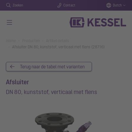
Zoeken
Contact
Dutch
Naar de hoofdinhoud gaan
You are here:
Home
Producten
Artikel details
Afsluiter DN 80, kunststof, verticaal met flens (28716)
Terug naar de tabel met varianten
Afsluiter
DN 80, kunststof, verticaal met flens