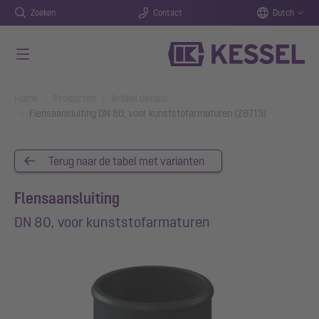
Zoeken
Contact
Dutch
Naar de hoofdinhoud gaan
You are here:
Home
Producten
Artikel details
Flensaansluiting DN 80, voor kunststofarmaturen (28713)
Terug naar de tabel met varianten
Flensaansluiting
DN 80, voor kunststofarmaturen