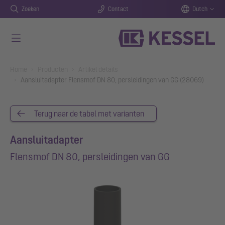
Zoeken
Contact
Dutch
Naar de hoofdinhoud gaan
You are here:
Home
Producten
Artikel details
Aansluitadapter Flensmof DN 80, persleidingen van GG (28069)
Terug naar de tabel met varianten
Aansluitadapter
Flensmof DN 80, persleidingen van GG