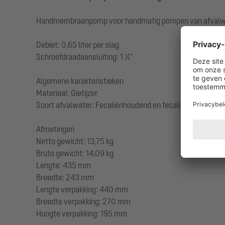
Handmembraanpomp voor handmatig pompen van afvalw
Debiet: 0,65 liter per slag
Schroefdraadaansluiting: 1 ½"
Algemene karakteristieken
Materiaal: Gietijzer
Soort afvalwater: Fecaliënhoudend en fecaliënvrij afvalw
Afmetingen
Netto gewicht: 13,75 kg
Bruto gewicht: 14,09 kg
Lengte: 435 mm
Breedte: 243 mm
Lengte verpakking: 440 mm
Breedte verpakking: 270 mm
Hoogte verpakking: 195 mm