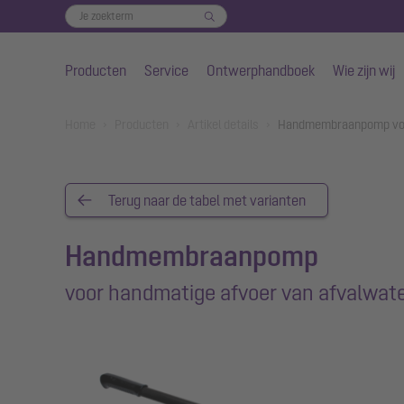
Producten
Service
Ontwerphandboek
Wie zijn wij
Naar de hoofdinhoud gaan
You are here:
Home
Producten
Artikel details
Handmembraanpomp voor
Terug naar de tabel met varianten
Handmembraanpomp
voor handmatige afvoer van afvalwat