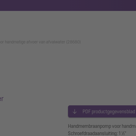
 handmatige afvoer van afvalwater (28680)
er
PDF productgegevensblad
Handmembraanpomp voor handmatig
Schroefdraadaansluiting: 1 ½"