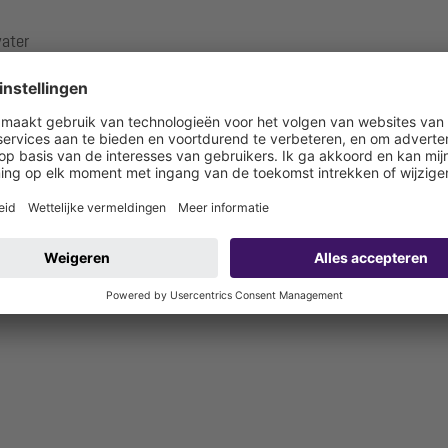
ater
ater