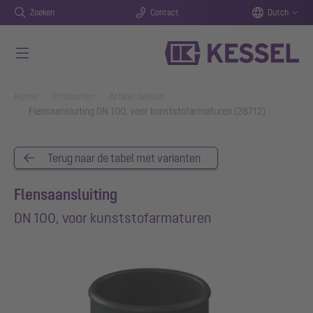
Zoeken
Contact
Dutch
Naar de hoofdinhoud gaan
You are here:
Home
Producten
Artikel details
Flensaansluiting DN 100, voor kunststofarmaturen (28712)
Terug naar de tabel met varianten
Flensaansluiting
DN 100, voor kunststofarmaturen