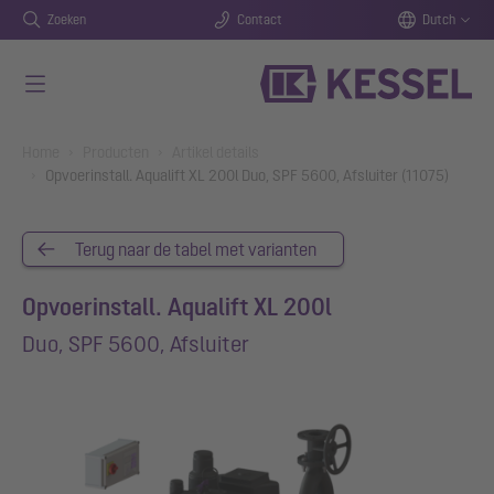
Zoeken
Contact
Dutch
Naar de hoofdinhoud gaan
You are here:
Home
Producten
Artikel details
Opvoerinstall. Aqualift XL 200l Duo, SPF 5600, Afsluiter (11075)
Terug naar de tabel met varianten
Opvoerinstall. Aqualift XL 200l
Duo, SPF 5600, Afsluiter