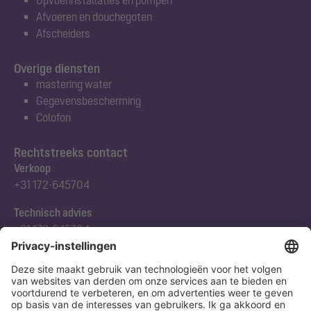
Afvoeren en douchegoten
Afscheiders
Overige diensten
mastering water
Gegevensbescherming
Colofon
Rechtstreeks contact
Verkoop
+31 172-645704
Technisch advies
+31 172-645704
Abonneert u zich op onze nieuwsbrief
Nu aanmelden