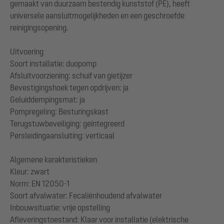
gemaakt van duurzaam bestendig kunststof (PE), heeft
universele aansluitmogelijkheden en een geschroefde
reinigingsopening.
Uitvoering
Soort installatie: duopomp
Afsluitvoorziening: schuif van gietijzer
Bevestigingshoek tegen opdrijven: ja
Geluiddempingsmat: ja
Pompregeling: Besturingskast
Terugstuwbeveiliging: geïntegreerd
Persleidingaansluiting: verticaal
Algemene karakteristieken
Kleur: zwart
Norm: EN 12050-1
Soort afvalwater: Fecaliënhoudend afvalwater
Inbouwsituatie: vrije opstelling
Afleveringstoestand: Klaar voor installatie (elektrische