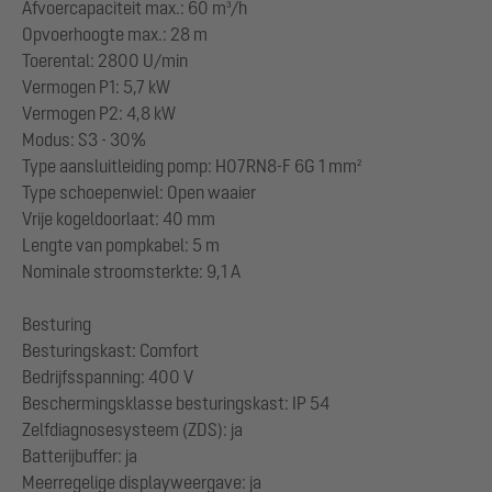
Afvoercapaciteit max.: 60 m³/h
Opvoerhoogte max.: 28 m
Toerental: 2800 U/min
Vermogen P1: 5,7 kW
Vermogen P2: 4,8 kW
Modus: S3 - 30%
Type aansluitleiding pomp: H07RN8-F 6G 1 mm²
Type schoepenwiel: Open waaier
Vrije kogeldoorlaat: 40 mm
Lengte van pompkabel: 5 m
Nominale stroomsterkte: 9,1 A
Besturing
Besturingskast: Comfort
Bedrijfsspanning: 400 V
Beschermingsklasse besturingskast: IP 54
Zelfdiagnosesysteem (ZDS): ja
Batterijbuffer: ja
Meerregelige displayweergave: ja