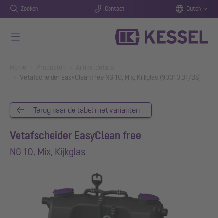
Zoeken
Contact
Dutch
Naar de hoofdinhoud gaan
You are here:
Home
Producten
Artikel details
Vetafscheider EasyClean free NG 10, Mix, Kijkglas (93010.31/DS)
Terug naar de tabel met varianten
Vetafscheider EasyClean free
NG 10, Mix, Kijkglas