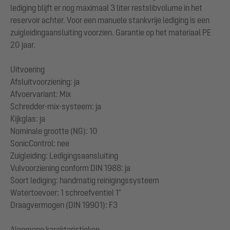
lediging blijft er nog maximaal 3 liter restslibvolume in het
reservoir achter. Voor een manuele stankvrije lediging is een
zuigleidingaansluiting voorzien. Garantie op het materiaal PE
20 jaar.
Uitvoering
Afsluitvoorziening: ja
Afvoervariant: Mix
Schredder-mix-systeem: ja
Kijkglas: ja
Nominale grootte (NG): 10
SonicControl: nee
Zuigleiding: Ledigingsaansluiting
Vulvoorziening conform DIN 1988: ja
Soort lediging: handmatig reinigingssysteem
Watertoevoer: 1 schroefventiel 1"
Draagvermogen (DIN 19901): F3
Algemene karakteristieken