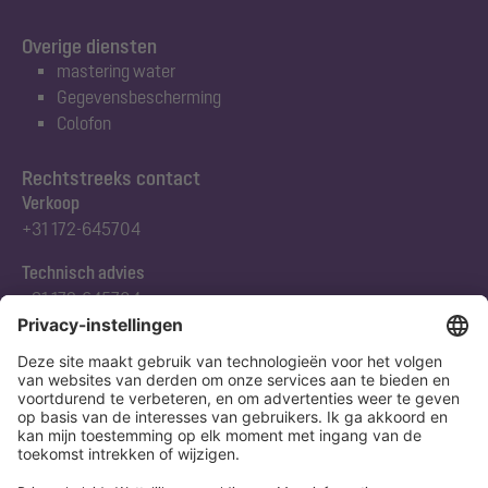
Overige diensten
mastering water
Gegevensbescherming
Colofon
Rechtstreeks contact
Verkoop
+31 172-645704
Technisch advies
+31 172-645704
Abonneert u zich op onze nieuwsbrief
Nu aanmelden