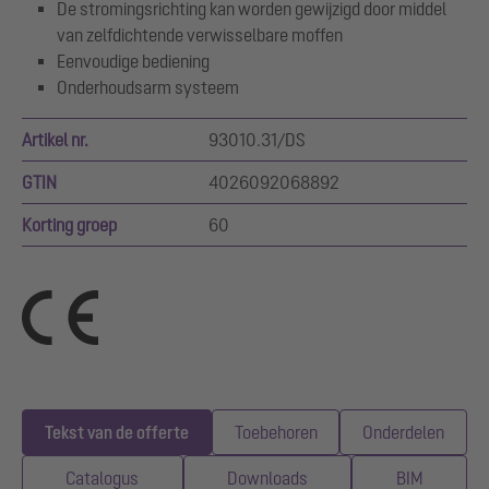
De stromingsrichting kan worden gewijzigd door middel
van zelfdichtende verwisselbare moffen
Eenvoudige bediening
Onderhoudsarm systeem
Artikel nr.
93010.31/DS
GTIN
4026092068892
Korting groep
60
Tekst van de offerte
Toebehoren
Onderdelen
Catalogus
Downloads
BIM