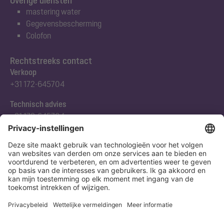
Overige diensten
mastering water
Gegevensbescherming
Colofon
Rechtstreeks contact
Verkoop
+31 172-645704
Technisch advies
+31 172-645704
Abonneert u zich op onze nieuwsbrief
Nu aanmelden