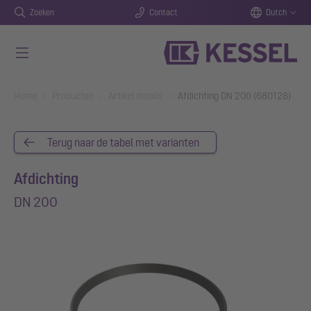
Zoeken
Contact
Dutch
Naar de hoofdinhoud gaan
You are here:
Home
Producten
Artikel details
Afdichting DN 200 (680128)
Terug naar de tabel met varianten
Afdichting
DN 200