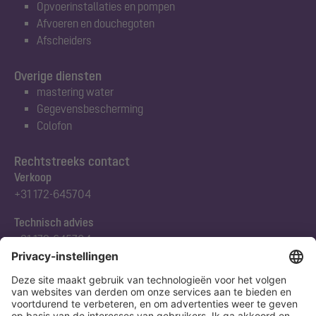
Opvoerinstallaties en pompen
Afvoeren en douchegoten
Afscheiders
Overige diensten
mastering water
Gegevensbescherming
Colofon
Rechtstreeks contact
Verkoop
+31 172-645704
Technisch advies
+31 172-645704
Abonneert u zich op onze nieuwsbrief
Nu aanmelden