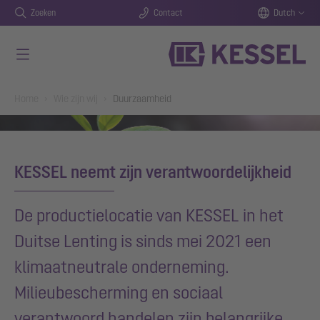
Zoeken
Contact
Dutch
Naar de hoofdinhoud gaan
You are here:
Home
Wie zijn wij
Duurzaamheid
KESSEL neemt zijn verantwoordelijkheid
De productielocatie van KESSEL in het
Duitse Lenting is sinds mei 2021 een
klimaatneutrale onderneming.
Milieubescherming en sociaal
verantwoord handelen zijn belangrijke