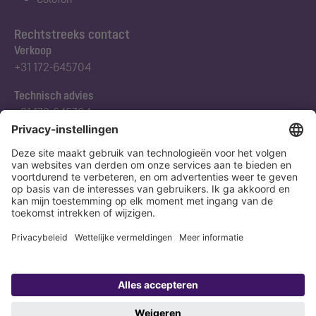
Rechtstreeks contact
Verkoop
+31 172-645704
Technisch advies
+31 172-645704
Abonneert u zich op onze nieuwsbrief
Nu aanmelden
Verklaring
Colofon
Copyright 1998-2026 KESSEL SE + Co. KG, Bahnhofstraße 31, 85101 Lenting,