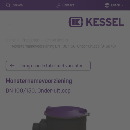
Zoeken
Contact
Dutch
Naar de hoofdinhoud gaan
You are here:
Home
Producten
Artikel details
Monsternamevoorziening DN 100/150, Onder-uitloop (915870)
Terug naar de tabel met varianten
Monsternamevoorziening
DN 100/150, Onder-uitloop