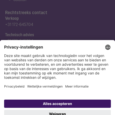
Rechtstreeks contact
Verkoop
+31 172-645704
Technisch advies
+31 172-645704
Abonneert u zich op onze nieuwsbrief
Nu aanmelden
Verklaring
Colofon
Copyright 1998-2026 KESSEL SE + Co. KG, Bahnhofstraße 31, 85101 Lenting,