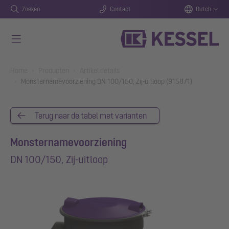
Zoeken
Contact
Dutch
Naar de hoofdinhoud gaan
You are here:
Home
Producten
Artikel details
Monsternamevoorziening DN 100/150, Zij-uitloop (915871)
Terug naar de tabel met varianten
Monsternamevoorziening
DN 100/150, Zij-uitloop