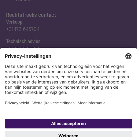
Rechtstreeks contact
Verkoop
+31 172-645704
Technisch advies
+31 172-645704
Abonneert u zich op onze nieuwsbrief
Nu aanmelden
Verklaring
Colofon
Copyright 1998-2026 KESSEL SE + Co. KG, Bahnhofstraße 31, 85101 Lenting,