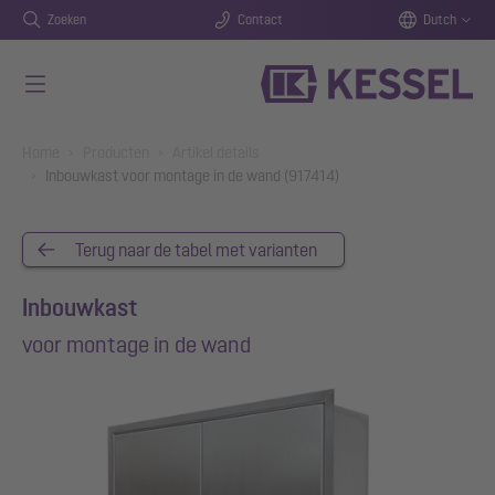
Zoeken
Contact
Dutch
Naar de hoofdinhoud gaan
You are here:
Home
Producten
Artikel details
Inbouwkast voor montage in de wand (917414)
Terug naar de tabel met varianten
Inbouwkast
voor montage in de wand