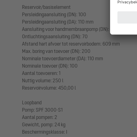
Reservoir/basiselement
Persleidingaansluiting (DN): 100
Persleidingaansluiting (DA): 110 mm
Aansluiting voor handmembraanpomp (DN): 32
Ontluchtingsaansluiting (DN): 70
Afstand hart afvoer tot reservoirbodem: 609 mm
Max. boring van toevoer (DN): 200
Nominale toevoerdiameter (DA): 110 mm
Nominale toevoer (DN): 100
Aantal toevoeren: 1
Nuttig volume: 250 l
Reservoirvolume: 450,00 l
Loopband
Pomp: SPF 3000-S1
Aantal pompen: 2
Gewicht, pomp: 24 kg
Beschermingsklasse: I