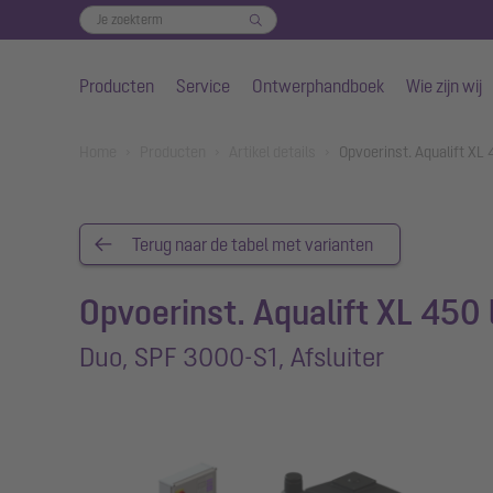
Producten
Service
Ontwerphandboek
Wie zijn wij
Naar de hoofdinhoud gaan
You are here:
Home
Producten
Artikel details
Opvoerinst. Aqualift XL 
Terug naar de tabel met varianten
Opvoerinst. Aqualift XL 450 
Duo, SPF 3000-S1, Afsluiter