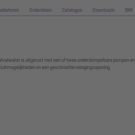
oebehoren
Onderdelen
Catalogus
Downloads
BIM
j afvalwater is uitgerust met een of twee onderdompelbare pompen e
luitmogelijkheden en een geschroefde reinigingsopening.