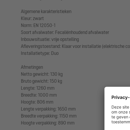
Algemene karakteristieken
Kleur: zwart
Norm: EN 12050-1
Soort afvalwater: Fecaliënhoudend afvalwater
Inbouwsituatie: vrije opstelling
Afleveringstoestand: Klaar voor installatie (elektrische 
Installatietype: Duo
Afmetingen
Netto gewicht: 130 kg
Bruto gewicht: 150 kg
Lengte: 1260 mm
Breedte: 1000 mm
Hoogte: 806 mm
Lengte verpakking: 1650 mm
Breedte verpakking: 1150 mm
Hoogte verpakking: 890 mm