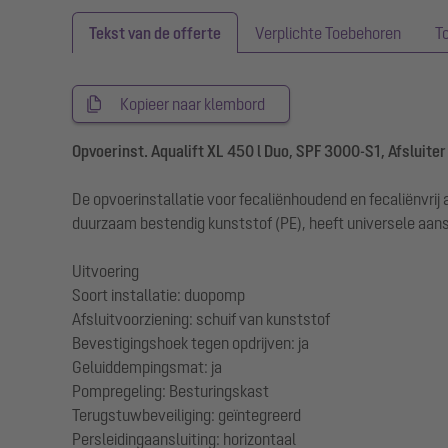
Tekst van de offerte
Verplichte Toebehoren
T
Kopieer naar klembord
Opvoerinst. Aqualift XL 450 l Duo, SPF 3000-S1, Afsluiter
De opvoerinstallatie voor fecaliënhoudend en fecaliënvri
duurzaam bestendig kunststof (PE), heeft universele aans
Uitvoering
Soort installatie: duopomp
Afsluitvoorziening: schuif van kunststof
Bevestigingshoek tegen opdrijven: ja
Geluiddempingsmat: ja
Pompregeling: Besturingskast
Terugstuwbeveiliging: geïntegreerd
Persleidingaansluiting: horizontaal