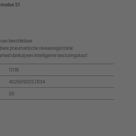
fsmodus S1
assen beschikbaar
bare pneumatische niveauregistratie
heid dankzij een intelligente besturingskast
11116
4026092057834
50