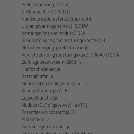
Bedrijfsspanning: 400 V
Netfrequentie: 50/60 Hz
Nominale stroomsterkte (max.): 9 A
Uitgangsvermogen (max.): 6,2 kW
Vermogen Actieve modus: 3,0 W
Beschermingsklasse besturingskast: IP 54
Motorbeveiliging: ja (elektronisch)
Vereiste zekering (besturingskast): C 16 A / C 20 A
Zelfdiagnosesysteem (ZDS): ja
Hoofdschakelaar: ja
Batterijbuffer: ja
Meerregelige displayweergave: ja
Second Screen: ja (Wi-Fi)
Logboekfunctie: ja
Modbus (GLT of gateway): ja (RTU)
Potentiaalvrij contact: ja (2)
Alarmgever: ja
Externe signaalsensor: ja
Instrument niveauregeling: Drukbuis