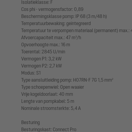
Isolatieklasse: F
Cos phi - vermogensfactor: 0,89
Beschermingsklasse pomp: IP 68 (3 m/48 h)
Temperatuurbewaking: geïntegreerd
Temperatuur te verpompen materiaal (permanent) max.: 
Afvoercapaciteit max.: 47 m³/h
Opvoerhoogte max.: 16 m
Toerental: 2845 U/min
Vermogen P1: 3,2 kW
Vermogen P2: 2,7 kW
Modus: S1
Type aansluitleiding pomp: H07RN-F 7G 1,5 mm²
Type schoepenwiel: Open waaier
Vrije kogeldoorlaat: 40 mm
Lengte van pompkabel: 5 m
Nominale stroomsterkte: 5,4 A
Besturing
Besturingskast: Connect Pro