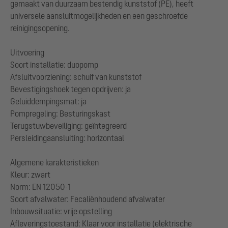
gemaakt van duurzaam bestendig kunststof (PE), heeft
universele aansluitmogelijkheden en een geschroefde
reinigingsopening.
Uitvoering
Soort installatie: duopomp
Afsluitvoorziening: schuif van kunststof
Bevestigingshoek tegen opdrijven: ja
Geluiddempingsmat: ja
Pompregeling: Besturingskast
Terugstuwbeveiliging: geïntegreerd
Persleidingaansluiting: horizontaal
Algemene karakteristieken
Kleur: zwart
Norm: EN 12050-1
Soort afvalwater: Fecaliënhoudend afvalwater
Inbouwsituatie: vrije opstelling
Afleveringstoestand: Klaar voor installatie (elektrische