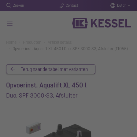
Zoeken
Contact
Dutch
Naar de hoofdinhoud gaan
You are here:
Home
Producten
Artikel details
Opvoerinst. Aqualift XL 450 l Duo, SPF 3000-S3, Afsluiter (11055)
Terug naar de tabel met varianten
Opvoerinst. Aqualift XL 450 l
Duo, SPF 3000-S3, Afsluiter