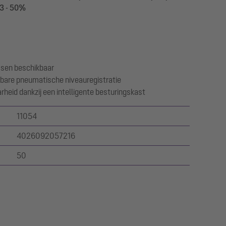
S3 - 50%
assen beschikbaar
bare pneumatische niveauregistratie
heid dankzij een intelligente besturingskast
11054
4026092057216
50