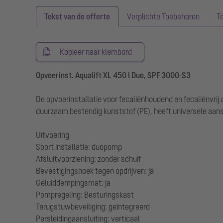
Tekst van de offerte
Verplichte Toebehoren
T
Kopieer naar klembord
Opvoerinst. Aqualift XL 450 l Duo, SPF 3000-S3
De opvoerinstallatie voor fecaliënhoudend en fecaliënvri
duurzaam bestendig kunststof (PE), heeft universele aans
Uitvoering
Soort installatie: duopomp
Afsluitvoorziening: zonder schuif
Bevestigingshoek tegen opdrijven: ja
Geluiddempingsmat: ja
Pompregeling: Besturingskast
Terugstuwbeveiliging: geïntegreerd
Persleidingaansluiting: verticaal