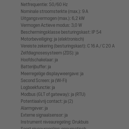
Netfrequentie: 50/60 Hz
Nominale stroomsterkte (max.): 9 A
Uitgangsvermogen (max.): 6,2 kW
Vermogen Actieve modus: 3,0 W
Beschermingsklasse besturingskast: IP 54
Motorbeveiliging: ja (elektronisch)
Vereiste zekering (besturingskast): C 16 A / C 20 A
Zelfdiagnosesysteem (ZDS): ja
Hoofdschakelaar: ja
Batterijbuffer: ja
Meerregelige displayweergave: ja
Second Screen: ja (Wi-Fi)
Logboekfunctie: ja
Modbus (GLT of gateway): ja (RTU)
Potentiaalvrij contact: ja (2)
Alarmgever: ja
Externe signaalsensor: ja
Instrument niveauregeling: Drukbuis
Soort niveauregeling: pneumatisch