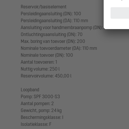
Reservoir/basiselement
Persleidingaansluiting (DN): 100
Persleidingaansluiting (DA): 110 mm
Aansluiting voor handmembraanpomp (DN): 32
Ontluchtingsaansluiting (DN): 70
Max. boring van toevoer (DN): 200
Nominale toevoerdiameter (DA): 110 mm
Nominale toevoer (DN): 100
Aantal toevoeren: 1
Nuttig volume: 250 l
Reservoirvolume: 450,00 l
Loopband
Pomp: SPF 3000-S3
Aantal pompen: 2
Gewicht, pomp: 24 kg
Beschermingsklasse: I
Isolatieklasse: F