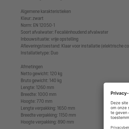
Algemene karakteristieken
Kleur: zwart
Norm: EN 12050-1
Soort afvalwater: Fecaliënhoudend afvalwater
Inbouwsituatie: vrije opstelling
Afleveringstoestand: Klaar voor installatie (elektrische 
Installatietype: Duo
Afmetingen
Netto gewicht: 120 kg
Bruto gewicht: 140 kg
Lengte: 1260 mm
Breedte: 1000 mm
Hoogte: 770 mm
Lengte verpakking: 1650 mm
Breedte verpakking: 1150 mm
Hoogte verpakking: 890 mm