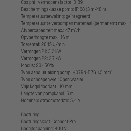
Cos phi - vermogensfactor: 0,89
Beschermingsklasse pomp: IP 68 (3 m/48 h)
Temperatuurbewaking: geïntegreerd
Temperatuur te verpompen materiaal (permanent) max.: 
Afvoercapaciteit max.: 47 m³/h
Opvoerhoogte max.: 16 m
Toerental: 2845 U/min
Vermogen P1: 3,2 kW
Vermogen P2: 2,7 kW
Modus: S3 - 50%
Type aansluitleiding pomp: H07RN-F 7G 1,5 mm²
Type schoepenwiel: Open waaier
Vrije kogeldoorlaat: 40 mm
Lengte van pompkabel: 5 m
Nominale stroomsterkte: 5,4 A
Besturing
Besturingskast: Connect Pro
Bedrijfsspanning: 400 V