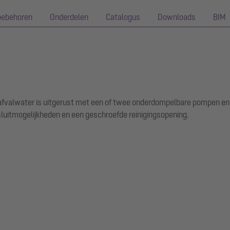
oebehoren
Onderdelen
Catalogus
Downloads
BIM
j afvalwater is uitgerust met een of twee onderdompelbare pompen e
luitmogelijkheden en een geschroefde reinigingsopening.