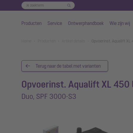
Producten
Service
Ontwerphandboek
Wie zijn wij
Naar de hoofdinhoud gaan
You are here:
Home
Producten
Artikel details
Opvoerinst. Aqualift XL
Terug naar de tabel met varianten
Opvoerinst. Aqualift XL 450 
Duo, SPF 3000-S3