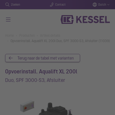
Zoeken
Contact
Dutch
Naar de hoofdinhoud gaan
You are here:
Home
Producten
Artikel details
Opvoerinstall. Aqualift XL 200l Duo, SPF 3000-S3, Afsluiter (11039)
Terug naar de tabel met varianten
Opvoerinstall. Aqualift XL 200l
Duo, SPF 3000-S3, Afsluiter