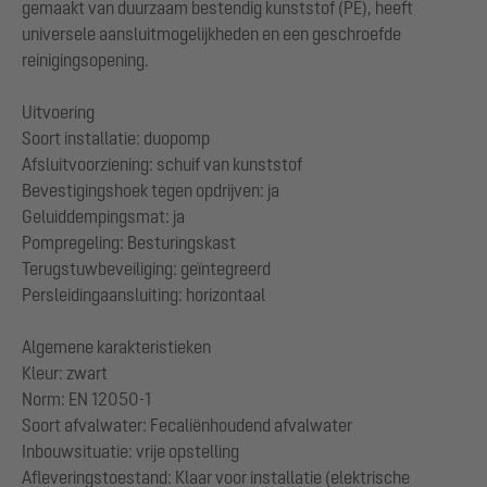
gemaakt van duurzaam bestendig kunststof (PE), heeft
universele aansluitmogelijkheden en een geschroefde
reinigingsopening.
Uitvoering
Soort installatie: duopomp
Afsluitvoorziening: schuif van kunststof
Bevestigingshoek tegen opdrijven: ja
Geluiddempingsmat: ja
Pompregeling: Besturingskast
Terugstuwbeveiliging: geïntegreerd
Persleidingaansluiting: horizontaal
Algemene karakteristieken
Kleur: zwart
Norm: EN 12050-1
Soort afvalwater: Fecaliënhoudend afvalwater
Inbouwsituatie: vrije opstelling
Afleveringstoestand: Klaar voor installatie (elektrische