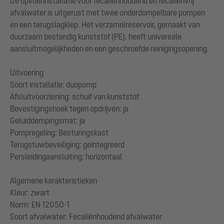
De opvoerinstallatie voor fecaliënhoudend en fecaliënvrij
afvalwater is uitgerust met twee onderdompelbare pompen
en een terugslagklep. Het verzamelreservoir, gemaakt van
duurzaam bestendig kunststof (PE), heeft universele
aansluitmogelijkheden en een geschroefde reinigingsopening.
Uitvoering
Soort installatie: duopomp
Afsluitvoorziening: schuif van kunststof
Bevestigingshoek tegen opdrijven: ja
Geluiddempingsmat: ja
Pompregeling: Besturingskast
Terugstuwbeveiliging: geïntegreerd
Persleidingaansluiting: horizontaal
Algemene karakteristieken
Kleur: zwart
Norm: EN 12050-1
Soort afvalwater: Fecaliënhoudend afvalwater