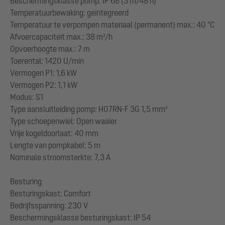
Beschermingsklasse pomp: IP 68 (3 m/48 h)
Temperatuurbewaking: geïntegreerd
Temperatuur te verpompen materiaal (permanent) max.: 40 °C
Afvoercapaciteit max.: 38 m³/h
Opvoerhoogte max.: 7 m
Toerental: 1420 U/min
Vermogen P1: 1,6 kW
Vermogen P2: 1,1 kW
Modus: S1
Type aansluitleiding pomp: H07RN-F 3G 1,5 mm²
Type schoepenwiel: Open waaier
Vrije kogeldoorlaat: 40 mm
Lengte van pompkabel: 5 m
Nominale stroomsterkte: 7,3 A
Besturing
Besturingskast: Comfort
Bedrijfsspanning: 230 V
Beschermingsklasse besturingskast: IP 54