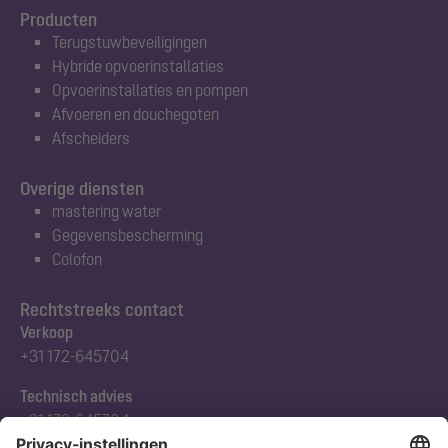
Producten
Terugstuwbeveiligingen
Hybride opvoerinstallaties
Opvoerinstallaties en pompen
Afvoeren en douchegoten
Afscheiders
Overige diensten
mastering water
Gegevensbescherming
Colofon
Rechtstreeks contact
Verkoop
+31 172-645704
Technisch advies
+31 172-645704