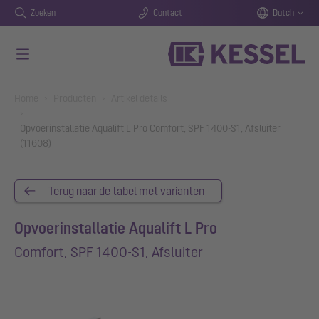
Zoeken
Contact
Dutch
Naar de hoofdinhoud gaan
You are here:
Home
Producten
Artikel details
Opvoerinstallatie Aqualift L Pro Comfort, SPF 1400-S1, Afsluiter
(11608)
Terug naar de tabel met varianten
Opvoerinstallatie Aqualift L Pro
Comfort, SPF 1400-S1, Afsluiter