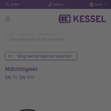
Zoeken
Contact
Dutch
Naar de hoofdinhoud gaan
You are here:
Home
Producten
Artikel details
Afdichtingsset DN 70, DN 100 (28608)
Terug naar de tabel met varianten
Afdichtingsset
DN 70, DN 100