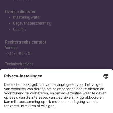
Overige diensten
mastering water
Gegevensbescherming
Colofon
Rechtstreeks contact
Verkoop
+31 172-645704
Technisch advies
+31 172-645704
Abonneert u zich op onze nieuwsbrief
Nu aanmelden