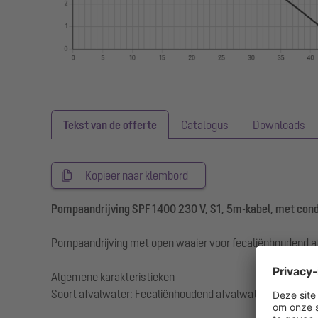
Tekst van de offerte
Catalogus
Downloads
Kopieer naar klembord
Pompaandrijving SPF 1400 230 V, S1, 5m-kabel, met con
Pompaandrijving met open waaier voor fecaliënhoudend a
Algemene karakteristieken
Soort afvalwater: Fecaliënhoudend afvalwater