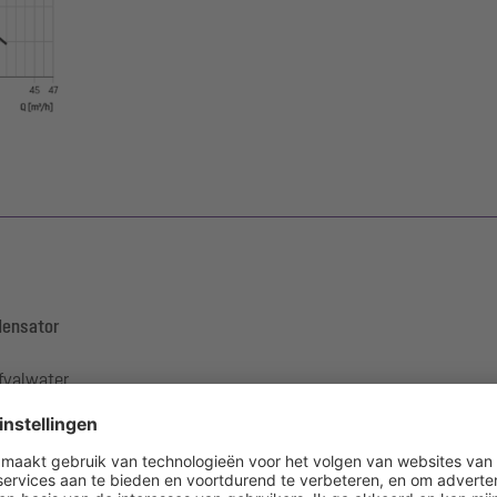
densator
fvalwater