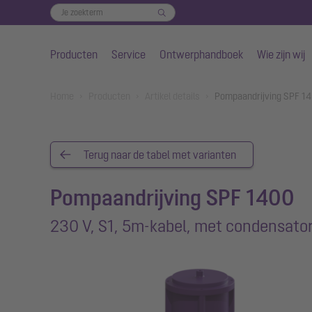
Producten
Service
Ontwerphandboek
Wie zijn wij
Naar de hoofdinhoud gaan
You are here:
Home
Producten
Artikel details
Pompaandrijving SPF 14
Terug naar de tabel met varianten
Pompaandrijving SPF 1400
230 V, S1, 5m-kabel, met condensato