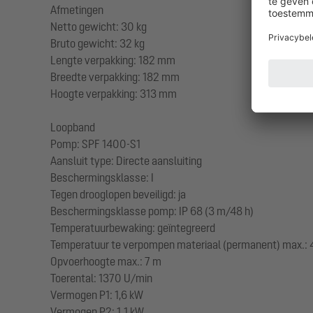
Afmetingen
Netto gewicht: 30 kg
Bruto gewicht: 32 kg
Lengte verpakking: 182 mm
Breedte verpakking: 182 mm
Hoogte verpakking: 313 mm
Loopband
Pomp: SPF 1400-S1
Aansluit type: Directe aansluiting
Beschermingsklasse: I
Tegen drooglopen beveiligd: ja
Beschermingsklasse pomp: IP 68 (3 m/48 h)
Temperatuurbewaking: geïntegreerd
Temperatuur te verpompen materiaal (permanent) max.: 
Opvoerhoogte max.: 7 m
Toerental: 1370 U/min
Vermogen P1: 1,6 kW
Vermogen P2: 1,1 kW