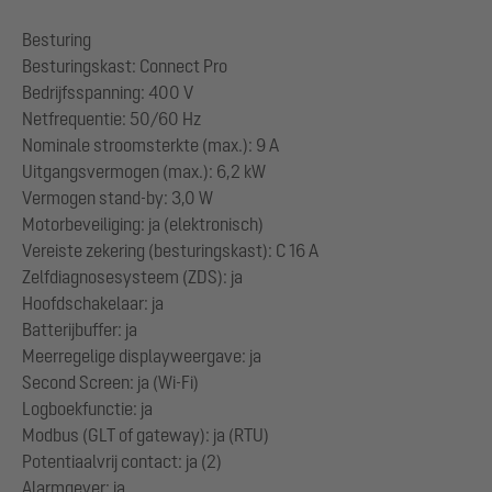
Besturing
Besturingskast: Connect Pro
Bedrijfsspanning: 400 V
Netfrequentie: 50/60 Hz
Nominale stroomsterkte (max.): 9 A
Uitgangsvermogen (max.): 6,2 kW
Vermogen stand-by: 3,0 W
Motorbeveiliging: ja (elektronisch)
Vereiste zekering (besturingskast): C 16 A
Zelfdiagnosesysteem (ZDS): ja
Hoofdschakelaar: ja
Batterijbuffer: ja
Meerregelige displayweergave: ja
Second Screen: ja (Wi-Fi)
Logboekfunctie: ja
Modbus (GLT of gateway): ja (RTU)
Potentiaalvrij contact: ja (2)
Alarmgever: ja