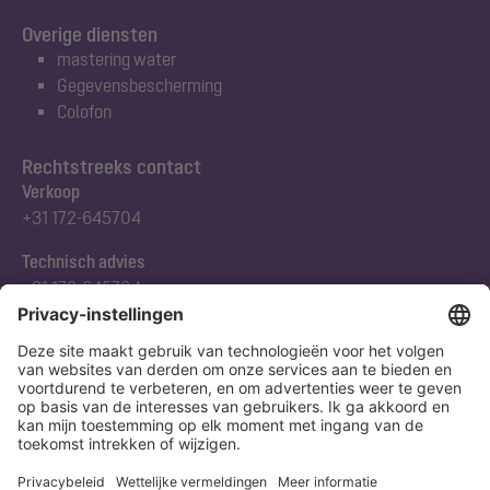
Overige diensten
mastering water
Gegevensbescherming
Colofon
Rechtstreeks contact
Verkoop
+31 172-645704
Technisch advies
+31 172-645704
Abonneert u zich op onze nieuwsbrief
Nu aanmelden