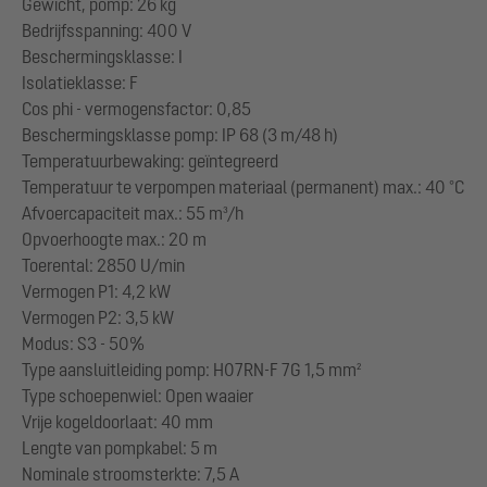
Gewicht, pomp: 26 kg
Bedrijfsspanning: 400 V
Beschermingsklasse: I
Isolatieklasse: F
Cos phi - vermogensfactor: 0,85
Beschermingsklasse pomp: IP 68 (3 m/48 h)
Temperatuurbewaking: geïntegreerd
Temperatuur te verpompen materiaal (permanent) max.: 40 °C
Afvoercapaciteit max.: 55 m³/h
Opvoerhoogte max.: 20 m
Toerental: 2850 U/min
Vermogen P1: 4,2 kW
Vermogen P2: 3,5 kW
Modus: S3 - 50%
Type aansluitleiding pomp: H07RN-F 7G 1,5 mm²
Type schoepenwiel: Open waaier
Vrije kogeldoorlaat: 40 mm
Lengte van pompkabel: 5 m
Nominale stroomsterkte: 7,5 A