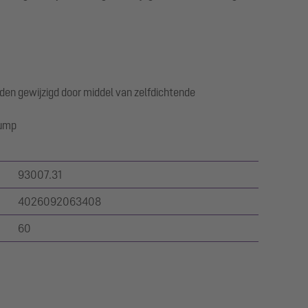
den gewijzigd door middel van zelfdichtende
Pump
93007.31
4026092063408
60