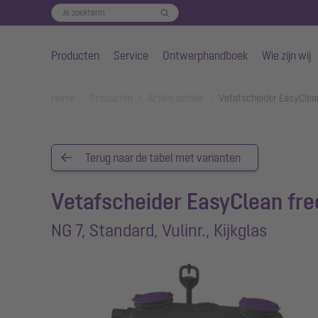
Producten
Service
Ontwerphandboek
Wie zijn wij
Naar de hoofdinhoud gaan
You are here:
Home
Producten
Artikel details
Vetafscheider EasyClean 
Terug naar de tabel met varianten
Vetafscheider EasyClean fre
NG 7, Standard, Vulinr., Kijkglas