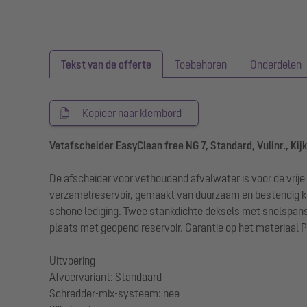
Tekst van de offerte
Toebehoren
Onderdelen
Kopieer naar klembord
Vetafscheider EasyClean free NG 7, Standard, Vulinr., Kij
De afscheider voor vethoudend afvalwater is voor de vrije
verzamelreservoir, gemaakt van duurzaam en bestendig kun
schone lediging. Twee stankdichte deksels met snelspans
plaats met geopend reservoir. Garantie op het materiaal P
Uitvoering
Afvoervariant: Standaard
Schredder-mix-systeem: nee