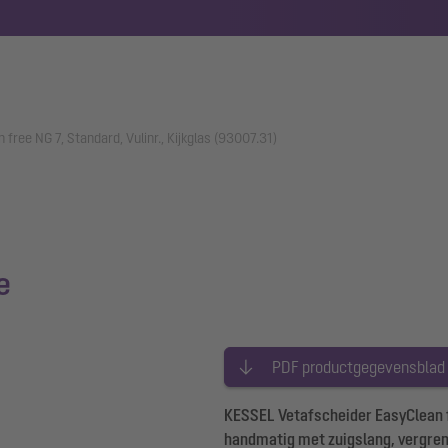
free NG 7, Standard, Vulinr., Kijkglas (93007.31)
e
PDF productgegevensblad
KESSEL Vetafscheider EasyClean fre
handmatig met zuigslang, vergrende