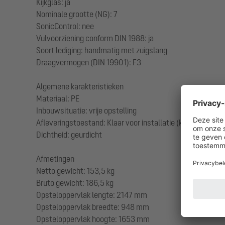
Kijkglas: ja
Nominale grootte (NG): 7
SonicControl: nee
Vulvoorziening conform DIN 1988: ja
Soort lediging: handmatig met zuigslang
Draagvermogen (DIN 19901): F3
Algemene karakteristieken
Materiaal: PE
Inbouwsituatie: vrije opstelling
Afleveringstoestand: Klaar voor installatie (koppelstukken
Dichtheid: geurdicht
Afmetingen
Netto gewicht: 153,5 kg
Bruto gewicht: 186,5 kg
Opsteloppervlak lengte: 2147 mm
Opsteloppervlak breedte: 948 mm
Opsteloppervlak hoogte: 1653 mm