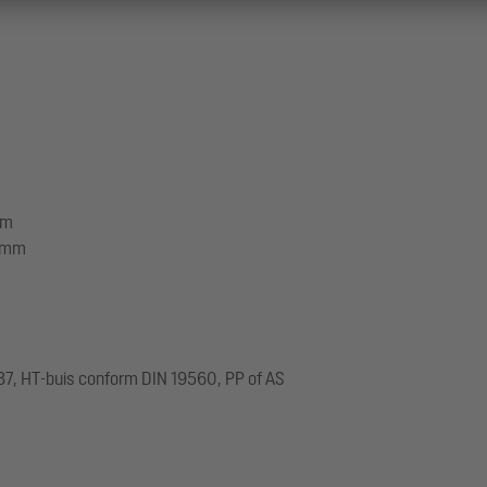
mm
5 mm
37, HT-buis conform DIN 19560, PP of AS