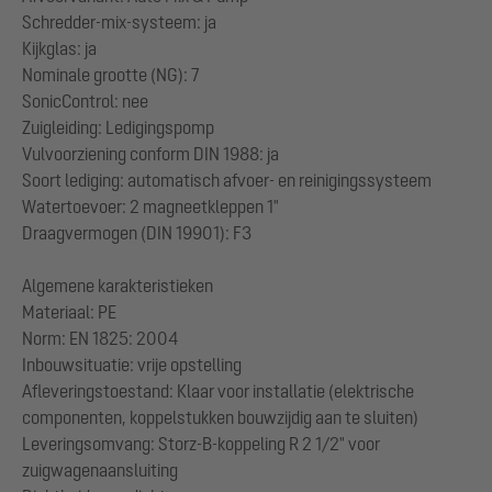
Schredder-mix-systeem: ja
Kijkglas: ja
Nominale grootte (NG): 7
SonicControl: nee
Zuigleiding: Ledigingspomp
Vulvoorziening conform DIN 1988: ja
Soort lediging: automatisch afvoer- en reinigingssysteem
Watertoevoer: 2 magneetkleppen 1"
Draagvermogen (DIN 19901): F3
Algemene karakteristieken
Materiaal: PE
Norm: EN 1825: 2004
Inbouwsituatie: vrije opstelling
Afleveringstoestand: Klaar voor installatie (elektrische
componenten, koppelstukken bouwzijdig aan te sluiten)
Leveringsomvang: Storz-B-koppeling R 2 1/2" voor
zuigwagenaansluiting