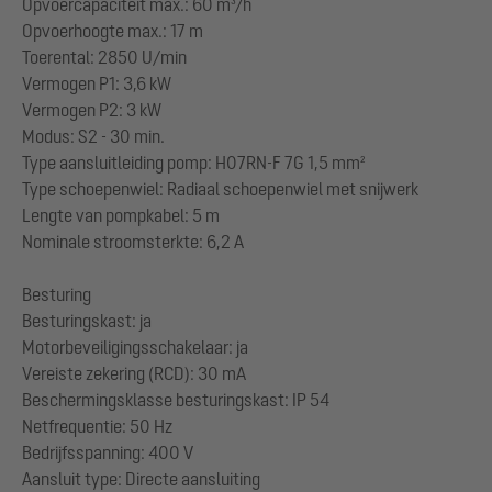
Opvoercapaciteit max.: 60 m³/h
Opvoerhoogte max.: 17 m
Toerental: 2850 U/min
Vermogen P1: 3,6 kW
Vermogen P2: 3 kW
Modus: S2 - 30 min.
Type aansluitleiding pomp: H07RN-F 7G 1,5 mm²
Type schoepenwiel: Radiaal schoepenwiel met snijwerk
Lengte van pompkabel: 5 m
Nominale stroomsterkte: 6,2 A
Besturing
Besturingskast: ja
Motorbeveiligingsschakelaar: ja
Vereiste zekering (RCD): 30 mA
Beschermingsklasse besturingskast: IP 54
Netfrequentie: 50 Hz
Bedrijfsspanning: 400 V
Aansluit type: Directe aansluiting