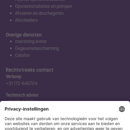
Opvoerinstallaties en pompen
Afvoeren en douchegoten
Afscheiders
Overige diensten
mastering water
Gegevensbescherming
Colofon
Rechtstreeks contact
Verkoop
+31 172-645704
Technisch advies
+31 172-645704
Abonneert u zich op onze nieuwsbrief