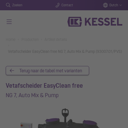
Zoeken
Contact
Dutch
Naar de hoofdinhoud gaan
You are here:
Home
Producten
Artikel details
Vetafscheider EasyClean free NG 7, Auto Mix & Pump (93007.01/PVS)
Terug naar de tabel met varianten
Vetafscheider EasyClean free
NG 7, Auto Mix & Pump